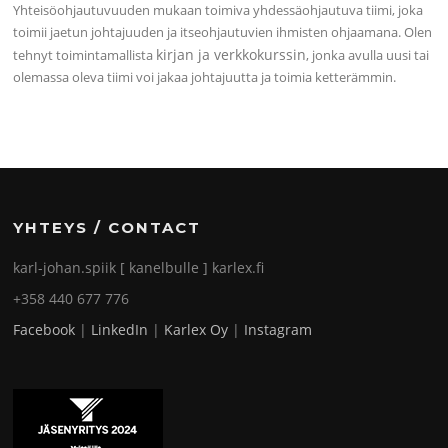
Yhteisöohjautuvuuden mukaan toimiva yhdessäohjautuva tiimi, joka
toimii jaetun johtajuuden ja itseohjautuvien ihmisten ohjaamana. Olen
kirjan ja verkkokurssin
tehnyt toimintamallista
, jonka avulla uusi tai
olemassa oleva tiimi voi jakaa johtajuutta ja toimia ketterämmin.
YHTEYS / CONTACT
karl-johan.spiik [ kanelbulle ] karlex.fi
+358 440 677 776
Facebook
|
LinkedIn
|
Karlex Oy
|
Instagram