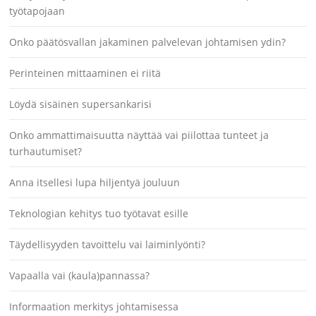
työtapojaan
Onko päätösvallan jakaminen palvelevan johtamisen ydin?
Perinteinen mittaaminen ei riitä
Löydä sisäinen supersankarisi
Onko ammattimaisuutta näyttää vai piilottaa tunteet ja
turhautumiset?
Anna itsellesi lupa hiljentyä jouluun
Teknologian kehitys tuo työtavat esille
Täydellisyyden tavoittelu vai laiminlyönti?
Vapaalla vai (kaula)pannassa?
Informaation merkitys johtamisessa