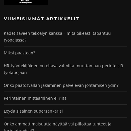
VIIMEISIMMÄT ARTIKKELIT
Kädet saveen tekoälyn kanssa – mitä oikeasti tapahtuu
työpajassa?
Miksi paastoan?
HR-työntekijöiden on oltava valmiita muuttamaan perinteisiä
työtapojaan
Onko päätösvallan jakaminen palvelevan johtamisen ydin?
Perinteinen mittaaminen ei riitä
Löydä sisäinen supersankarisi
Onko ammattimaisuutta näyttää vai piilottaa tunteet ja
turhautumiset?