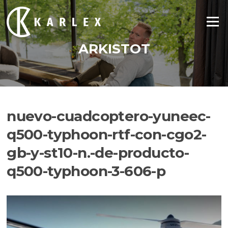
Siirry
suoraan
Valikko
sisältöön
ARKISTOT
nuevo-cuadcoptero-yuneec-
q500-typhoon-rtf-con-cgo2-
gb-y-st10-n.-de-producto-
q500-typhoon-3-606-p