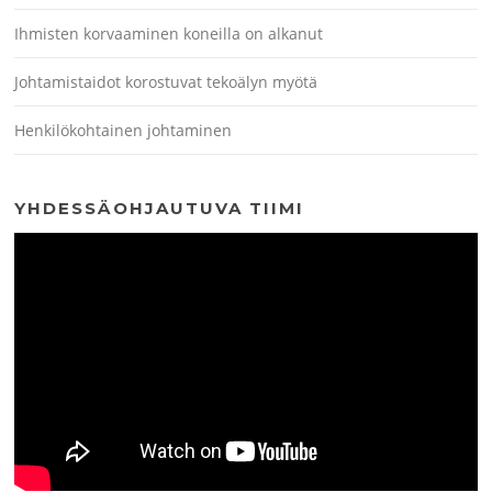
Ihmisten korvaaminen koneilla on alkanut
Johtamistaidot korostuvat tekoälyn myötä
Henkilökohtainen johtaminen
YHDESSÄOHJAUTUVA TIIMI