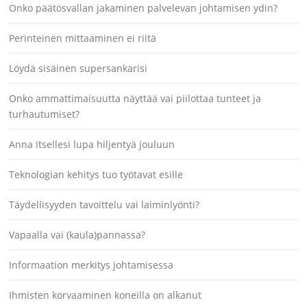
Onko päätösvallan jakaminen palvelevan johtamisen ydin?
Perinteinen mittaaminen ei riitä
Löydä sisäinen supersankarisi
Onko ammattimaisuutta näyttää vai piilottaa tunteet ja
turhautumiset?
Anna itsellesi lupa hiljentyä jouluun
Teknologian kehitys tuo työtavat esille
Täydellisyyden tavoittelu vai laiminlyönti?
Vapaalla vai (kaula)pannassa?
Informaation merkitys johtamisessa
Ihmisten korvaaminen koneilla on alkanut