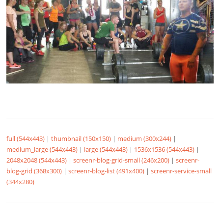
full (544x443)
|
thumbnail (150x150)
|
medium (300x244)
|
medium_large (544x443)
|
large (544x443)
|
1536x1536 (544x443)
|
2048x2048 (544x443)
|
screenr-blog-grid-small (246x200)
|
screenr-
blog-grid (368x300)
|
screenr-blog-list (491x400)
|
screenr-service-small
(344x280)