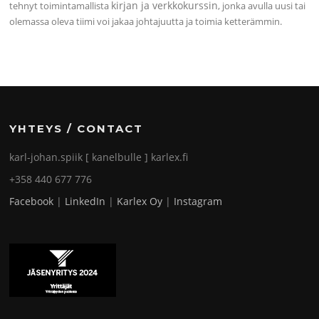
kirjan ja verkkokurssin
tehnyt toimintamallista
, jonka avulla uusi tai
olemassa oleva tiimi voi jakaa johtajuutta ja toimia ketterämmin.
YHTEYS / CONTACT
karl-johan.spiik [ kanelbulle ] karlex.fi
+358 440 677 776
Facebook
|
LinkedIn
|
Karlex Oy
|
Instagram