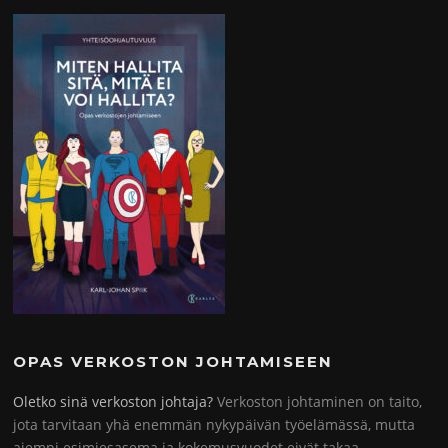
OPAS VERKOSTON JOHTAMISEEN
Oletko sinä verkoston johtaja?
Verkoston johtaminen on taito,
jota tarvitaan yhä enemmän nykypäivän työelämässä, mutta
aiempi esimiesasema ja kokemusvuodet eivät takaa