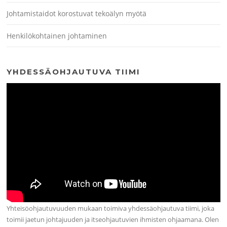
Johtamistaidot korostuvat tekoälyn myötä
Henkilökohtainen johtaminen
YHDESSÄOHJAUTUVA TIIMI
Yhteisöohjautuvuuden mukaan toimiva yhdessäohjautuva tiimi, joka
toimii jaetun johtajuuden ja itseohjautuvien ihmisten ohjaamana. Olen