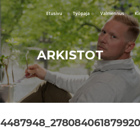
Etusivu
Työpaja
Valmennus
Ki
ARKISTOT
484487948_27808406187992