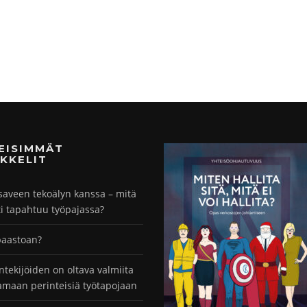
MEISIMMÄT
KKELIT
saveen tekoälyn kanssa – mitä
ti tapahtuu työpajassa?
paastoan?
ntekijöiden on oltava valmiita
maan perinteisiä työtapojaan