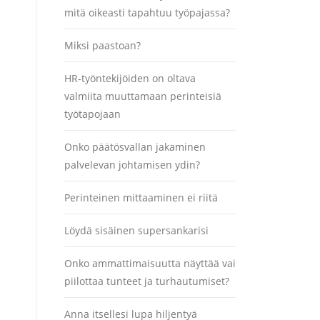
mitä oikeasti tapahtuu työpajassa?
Miksi paastoan?
HR-työntekijöiden on oltava
valmiita muuttamaan perinteisiä
työtapojaan
Onko päätösvallan jakaminen
palvelevan johtamisen ydin?
Perinteinen mittaaminen ei riitä
Löydä sisäinen supersankarisi
Onko ammattimaisuutta näyttää vai
piilottaa tunteet ja turhautumiset?
Anna itsellesi lupa hiljentyä