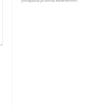
johtajuutta ja toimia ketterämmin.