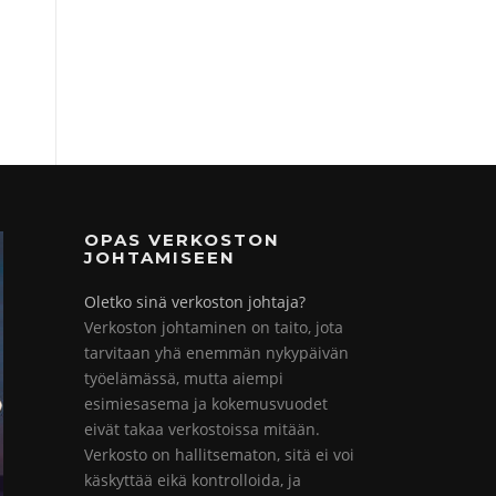
OPAS VERKOSTON
JOHTAMISEEN
Oletko sinä verkoston johtaja?
Verkoston johtaminen on taito, jota
tarvitaan yhä enemmän nykypäivän
työelämässä, mutta aiempi
esimiesasema ja kokemusvuodet
eivät takaa verkostoissa mitään.
Verkosto on hallitsematon, sitä ei voi
käskyttää eikä kontrolloida, ja