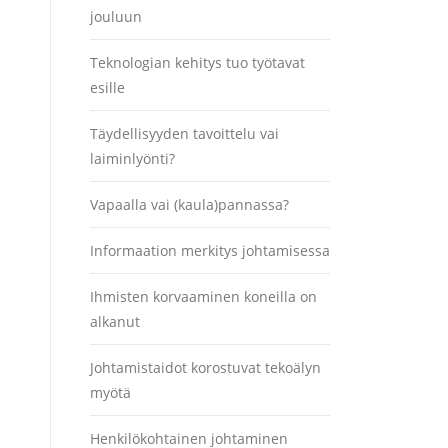
jouluun
Teknologian kehitys tuo työtavat
esille
Täydellisyyden tavoittelu vai
laiminlyönti?
Vapaalla vai (kaula)pannassa?
Informaation merkitys johtamisessa
Ihmisten korvaaminen koneilla on
alkanut
Johtamistaidot korostuvat tekoälyn
myötä
Henkilökohtainen johtaminen