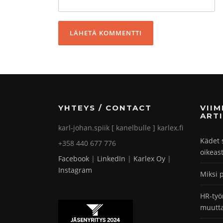
YHTEYS / CONTACT
VII
ARTI
karl-johan.spiik [ kanelbulle ] karlex.fi
Kädet 
+358 440 677 776
oikeas
Facebook
|
LinkedIn
|
Karlex Oy
|
Instagram
Miksi 
HR-työ
muutta