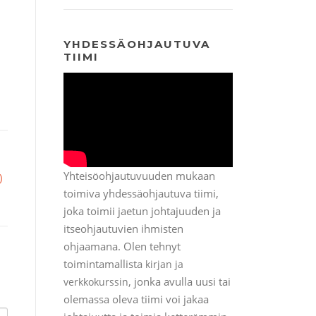
YHDESSÄOHJAUTUVA
TIIMI
Yhteisöohjautuvuuden mukaan
)
toimiva yhdessäohjautuva tiimi,
joka toimii jaetun johtajuuden ja
itseohjautuvien ihmisten
ohjaamana. Olen tehnyt
toimintamallista
kirjan ja
, jonka avulla uusi tai
verkkokurssin
olemassa oleva tiimi voi jakaa