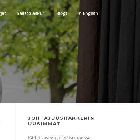
rjat
Säästölaskuri
Blogi
In English
JOHTAJUUSHAKKERIN
0
UUSIMMAT
Kädet saveen tekoälyn kanssa –