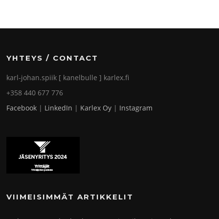
YHTEYS / CONTACT
karl-johan.spiik [ kanelbulle ] karlex.fi
+358 440 677 776
Facebook
|
LinkedIn
|
Karlex Oy
|
Instagram
VIIMEISIMMÄT ARTIKKELIT