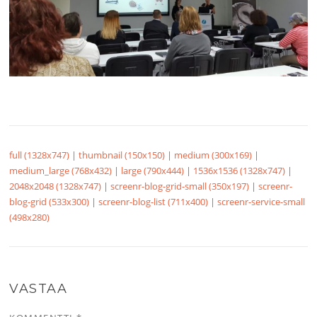
full (1328x747)
|
thumbnail (150x150)
|
medium (300x169)
|
medium_large (768x432)
|
large (790x444)
|
1536x1536 (1328x747)
|
2048x2048 (1328x747)
|
screenr-blog-grid-small (350x197)
|
screenr-
blog-grid (533x300)
|
screenr-blog-list (711x400)
|
screenr-service-small
(498x280)
VASTAA