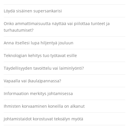
Löydä sisäinen supersankarisi
Onko ammattimaisuutta näyttää vai piilottaa tunteet ja
turhautumiset?
Anna itsellesi lupa hiljentyä jouluun
Teknologian kehitys tuo työtavat esille
Täydellisyyden tavoittelu vai laiminlyönti?
Vapaalla vai (kaula)pannassa?
Informaation merkitys johtamisessa
Ihmisten korvaaminen koneilla on alkanut
Johtamistaidot korostuvat tekoälyn myötä