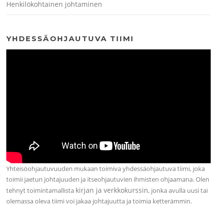
Henkilökohtainen johtaminen
YHDESSÄOHJAUTUVA TIIMI
Yhteisöohjautuvuuden mukaan toimiva yhdessäohjautuva tiimi, joka
toimii jaetun johtajuuden ja itseohjautuvien ihmisten ohjaamana. Olen
kirjan ja verkkokurssin
tehnyt toimintamallista
, jonka avulla uusi tai
olemassa oleva tiimi voi jakaa johtajuutta ja toimia ketterämmin.