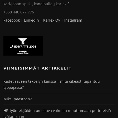
karl-johan.spiik [ kanelbulle ] karlex.fi
+358 440 677 776
Facebook
|
LinkedIn
|
Karlex Oy
|
Instagram
VIIMEISIMMÄT ARTIKKELIT
Kädet saveen tekoälyn kanssa – mitä oikeasti tapahtuu
työpajassa?
Miksi paastoan?
HR-työntekijöiden on oltava valmiita muuttamaan perinteisiä
työtapojaan