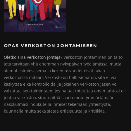
OPAS VERKOSTON JOHTAMISEEN
Oletko sinä verkoston johtaja?
Verkoston johtaminen on taito,
jota tarvitaan yhä enemmän nykypäivän työelämässä, mutta
aiempi esimiesasema ja kokemusvuodet eivät takaa
verkostoissa mitään. Verkosto on hallitsematon, sitä ei voi
käskyttää eikä kontrolloida, ja jokainen verkoston jäsen voi
vaikuttaa sen toimintaan. Jos haluat toteuttaa oman tahtosi eli
johtaa verkostoa, sinun pitää saada muut ymmärtämään
näkökulmasi, houkutella ihmiset tekemään yhteistyötä,
kuunnella muita sekä sietää erilaisuutta ja kritiikkiä.