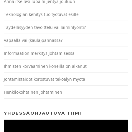
Anna itsellesi lupa hiljentyä jouluun
Teknologian kehitys tuo työtavat esille
Täydellisyyden tavoittelu vai laiminlyönti?
Vapaalla vai (kaula)pannassa?
Informaation merkitys johtamisessa
Ihmisten korvaaminen koneilla on alkanut
Johtamistaidot korostuvat tekoälyn myötä
Henkilökohtainen johtaminen
YHDESSÄOHJAUTUVA TIIMI