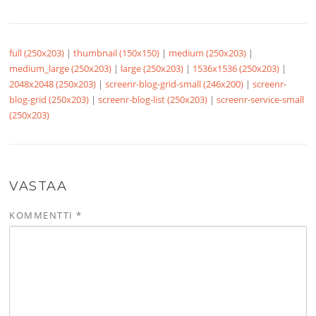
full (250x203)
|
thumbnail (150x150)
|
medium (250x203)
|
medium_large (250x203)
|
large (250x203)
|
1536x1536 (250x203)
|
2048x2048 (250x203)
|
screenr-blog-grid-small (246x200)
|
screenr-
blog-grid (250x203)
|
screenr-blog-list (250x203)
|
screenr-service-small
(250x203)
VASTAA
KOMMENTTI
*