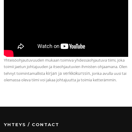
Yhteisöohjautuvuuden mukaan toimiva yhdessäohjautuva tiimi, joka
toimii jaetun johtajuuden ja itseohjautuvien ihmisten ohjaamana. Olen
kirjan ja verkkokurssin
tehnyt toimintamallista
, jonka avulla uusi tai
olemassa oleva tiimi voi jakaa johtajuutta ja toimia ketterämmin.
YHTEYS / CONTACT