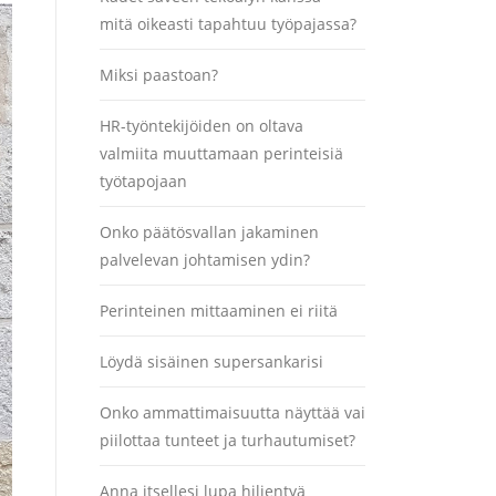
mitä oikeasti tapahtuu työpajassa?
Miksi paastoan?
HR-työntekijöiden on oltava
valmiita muuttamaan perinteisiä
työtapojaan
Onko päätösvallan jakaminen
palvelevan johtamisen ydin?
Perinteinen mittaaminen ei riitä
Löydä sisäinen supersankarisi
Onko ammattimaisuutta näyttää vai
piilottaa tunteet ja turhautumiset?
Anna itsellesi lupa hiljentyä