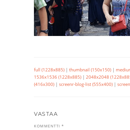
full (1228x885)
|
thumbnail (150x150)
|
mediu
1536x1536 (1228x885)
|
2048x2048 (1228x88
(416x300)
|
screenr-blog-list (555x400)
|
screen
VASTAA
KOMMENTTI
*