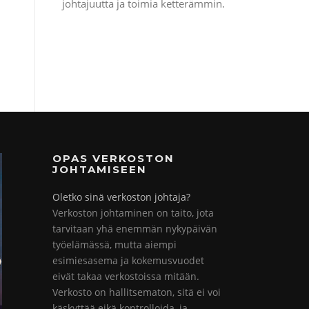
johtajuutta ja toimia ketterämmin.
OPAS VERKOSTON
JOHTAMISEEN
Oletko sinä verkoston johtaja?
Verkoston johtaminen on taito, jota
tarvitaan yhä enemmän nykypäivän
työelämässä, mutta aiempi
esimiesasema ja kokemusvuodet
eivät takaa verkostoissa mitään.
Verkosto on hallitsematon, sitä ei voi
käskyttää eikä kontrolloida, ja