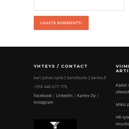
YHTEYS / CONTACT
VII
ARTI
karl-johan.spiik [ kanelbulle ] karlex.fi
Kädet 
+358 440 677 776
oikeas
Facebook
|
LinkedIn
|
Karlex Oy
|
Instagram
Miksi 
HR-työ
muutta