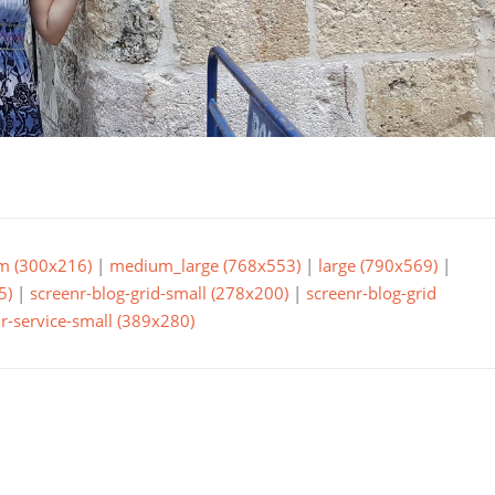
m (300x216)
|
medium_large (768x553)
|
large (790x569)
|
5)
|
screenr-blog-grid-small (278x200)
|
screenr-blog-grid
r-service-small (389x280)