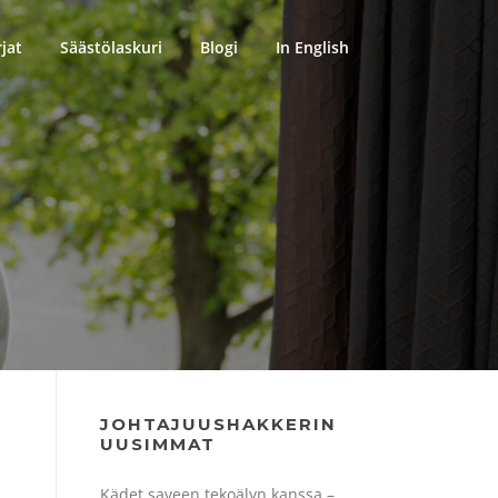
rjat
Säästölaskuri
Blogi
In English
JOHTAJUUSHAKKERIN
UUSIMMAT
Kädet saveen tekoälyn kanssa –