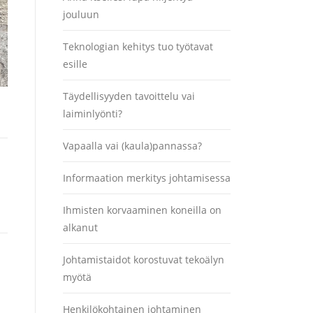
jouluun
Teknologian kehitys tuo työtavat
esille
Täydellisyyden tavoittelu vai
laiminlyönti?
Vapaalla vai (kaula)pannassa?
Informaation merkitys johtamisessa
Ihmisten korvaaminen koneilla on
alkanut
Johtamistaidot korostuvat tekoälyn
myötä
Henkilökohtainen johtaminen