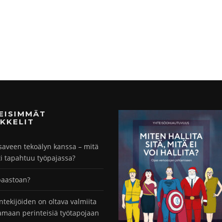
MEISIMMÄT
KKELIT
saveen tekoälyn kanssa – mitä
ti tapahtuu työpajassa?
paastoan?
ntekijöiden on oltava valmiita
maan perinteisiä työtapojaan