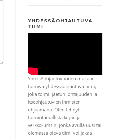
YHDESSÄOHJAUTUVA
TIIMI
Yhteisöohjautuvuuden mukaan
toimiva yhdessäohjautuva tiimi,
joka toimii jaetun johtajuuden ja
itseohjautuvien ihmisten
ohjaamana. Olen tehnyt
toimintamallista
kirjan ja
, jonka avulla uusi tai
verkkokurssin
olemassa oleva tiimi voi jakaa