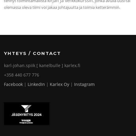
kirjan ja verkkokurssin
tehnyt toimintamallista
, jonka avulla uusi tai
olemassa oleva tiimi voi jakaa johtajuutta ja toimia ketterämmin.
YHTEYS / CONTACT
karl-johan.spiik [ kanelbulle ] karlex.fi
+358 440 677 776
Facebook
|
LinkedIn
|
Karlex Oy
|
Instagram