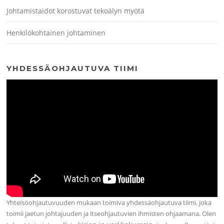
Johtamistaidot korostuvat tekoälyn myötä
Henkilökohtainen johtaminen
YHDESSÄOHJAUTUVA TIIMI
Yhteisöohjautuvuuden mukaan toimiva yhdessäohjautuva tiimi, joka
toimii jaetun johtajuuden ja itseohjautuvien ihmisten ohjaamana. Olen