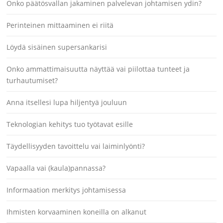
Onko päätösvallan jakaminen palvelevan johtamisen ydin?
Perinteinen mittaaminen ei riitä
Löydä sisäinen supersankarisi
Onko ammattimaisuutta näyttää vai piilottaa tunteet ja
turhautumiset?
Anna itsellesi lupa hiljentyä jouluun
Teknologian kehitys tuo työtavat esille
Täydellisyyden tavoittelu vai laiminlyönti?
Vapaalla vai (kaula)pannassa?
Informaation merkitys johtamisessa
Ihmisten korvaaminen koneilla on alkanut