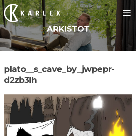
Siirry
suoraan
Valikko
sisältöön
ARKISTOT
plato__s_cave_by_jwpepr-
d2zb3lh