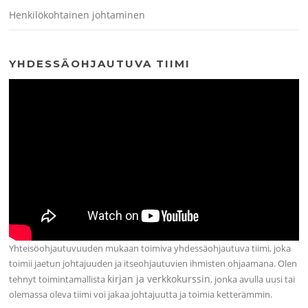
Henkilökohtainen johtaminen
YHDESSÄOHJAUTUVA TIIMI
Yhteisöohjautuvuuden mukaan toimiva yhdessäohjautuva tiimi, joka
toimii jaetun johtajuuden ja itseohjautuvien ihmisten ohjaamana. Olen
kirjan ja verkkokurssin
tehnyt toimintamallista
, jonka avulla uusi tai
olemassa oleva tiimi voi jakaa johtajuutta ja toimia ketterämmin.