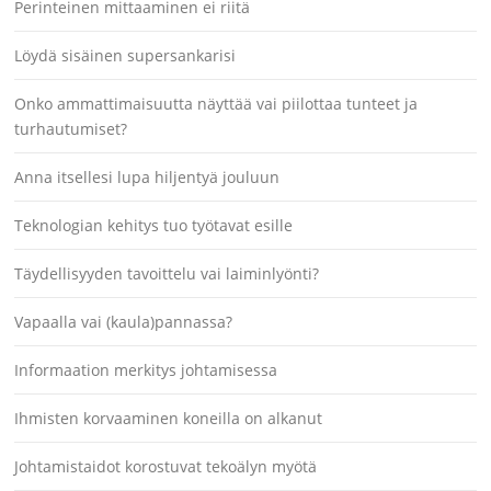
Perinteinen mittaaminen ei riitä
Löydä sisäinen supersankarisi
Onko ammattimaisuutta näyttää vai piilottaa tunteet ja
turhautumiset?
Anna itsellesi lupa hiljentyä jouluun
Teknologian kehitys tuo työtavat esille
Täydellisyyden tavoittelu vai laiminlyönti?
Vapaalla vai (kaula)pannassa?
Informaation merkitys johtamisessa
Ihmisten korvaaminen koneilla on alkanut
Johtamistaidot korostuvat tekoälyn myötä