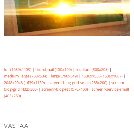
full (1639x1139)
|
thumbnail (150x150)
|
medium (300x208)
|
medium_large (768x534)
|
large (790x549)
|
1536x1536 (1536x1067)
|
2048x2048 (1639x1139)
|
screenr-blog-grid-small (288x200)
|
screenr-
blog-grid (432x300)
|
screenr-blog-list (576x400)
|
screenr-service-small
(403x280)
VASTAA