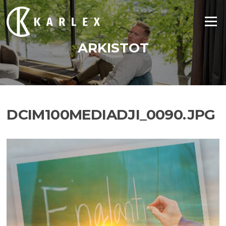
Siirry
suoraan
Valikko
sisältöön
ARKISTOT
DCIM100MEDIADJI_0090.JPG