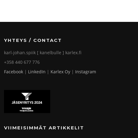
YHTEYS / CONTACT
karl-johan.spiik [ kanelbulle ] karlex.fi
+358 440 677 776
Facebook
|
LinkedIn
|
Karlex Oy
|
Instagram
VIIMEISIMMÄT ARTIKKELIT