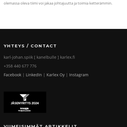
olemassa oleva tiimi voi jakaa johtajuutta ja toimia ketterämmin.
YHTEYS / CONTACT
karl-johan.spiik [ kanelbulle ] karlex.fi
+358 440 677 776
Facebook
|
LinkedIn
|
Karlex Oy
|
Instagram
VIIMEISIMMÄT ARTIKKELIT