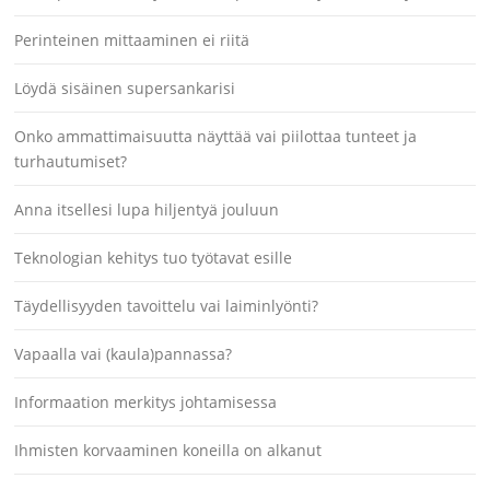
Perinteinen mittaaminen ei riitä
Löydä sisäinen supersankarisi
Onko ammattimaisuutta näyttää vai piilottaa tunteet ja
turhautumiset?
Anna itsellesi lupa hiljentyä jouluun
Teknologian kehitys tuo työtavat esille
Täydellisyyden tavoittelu vai laiminlyönti?
Vapaalla vai (kaula)pannassa?
Informaation merkitys johtamisessa
Ihmisten korvaaminen koneilla on alkanut