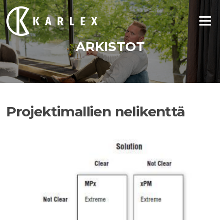
Siirry
suoraan
Valikko
sisältöön
ARKISTOT
Projektimallien nelikenttä