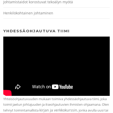
Johtamistaidot korostuvat tekoälyn myötä
Henkilökohtainen johtaminen
YHDESSÄOHJAUTUVA TIIMI
Yhteisöohjautuvuuden mukaan toimiva yhdessäohjautuva tiimi, joka
toimii jaetun johtajuuden ja itseohjautuvien ihmisten ohjaamana. Olen
kirjan ja verkkokurssin
tehnyt toimintamallista
, jonka avulla uusi tai