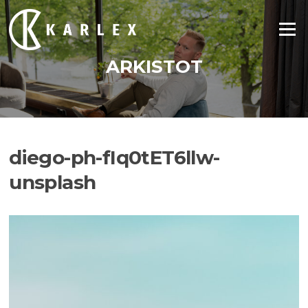
Siirry
suoraan
Valikko
sisältöön
ARKISTOT
diego-ph-fIq0tET6llw-
unsplash