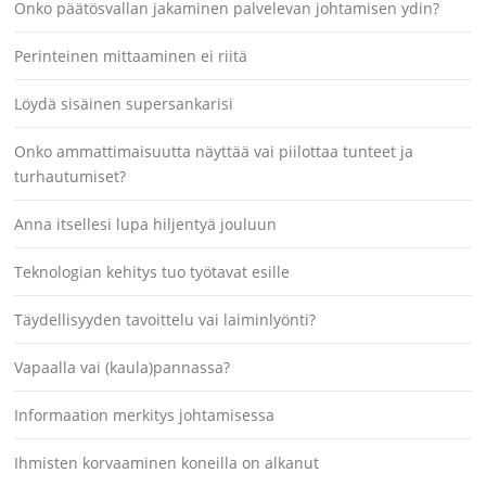
Onko päätösvallan jakaminen palvelevan johtamisen ydin?
Perinteinen mittaaminen ei riitä
Löydä sisäinen supersankarisi
Onko ammattimaisuutta näyttää vai piilottaa tunteet ja
turhautumiset?
Anna itsellesi lupa hiljentyä jouluun
Teknologian kehitys tuo työtavat esille
Täydellisyyden tavoittelu vai laiminlyönti?
Vapaalla vai (kaula)pannassa?
Informaation merkitys johtamisessa
Ihmisten korvaaminen koneilla on alkanut