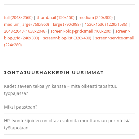
full (2048x2560)
|
thumbnail (150x150)
|
medium (240x300)
|
medium_large (768x960)
|
large (790x988)
|
1536x1536 (1229x1536)
|
2048x2048 (1638x2048)
|
screenr-blog-grid-small (160x200)
|
screenr-
blog-grid (240x300)
|
screenr-blog-list (320x400)
|
screenr-service-small
(224x280)
JOHTAJUUSHAKKERIN UUSIMMAT
Kädet saveen tekoälyn kanssa – mitä oikeasti tapahtuu
työpajassa?
Miksi paastoan?
HR-työntekijöiden on oltava valmiita muuttamaan perinteisiä
työtapojaan