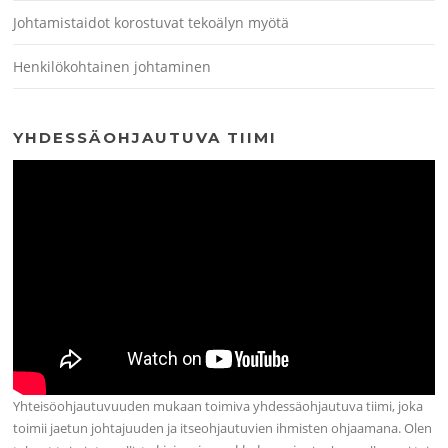
Johtamistaidot korostuvat tekoälyn myötä
Henkilökohtainen johtaminen
YHDESSÄOHJAUTUVA TIIMI
Yhteisöohjautuvuuden mukaan toimiva yhdessäohjautuva tiimi, joka
toimii jaetun johtajuuden ja itseohjautuvien ihmisten ohjaamana. Olen