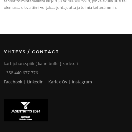
kirjan ja verkkokurssin
tehnyt toimintamallista
, jonka avulla uusi tai
olemassa oleva tiimi voi jakaa johtajuutta ja toimia ketterämmin.
YHTEYS / CONTACT
karl-johan.spiik [ kanelbulle ] karlex.fi
+358 440 677 776
Facebook
|
LinkedIn
|
Karlex Oy
|
Instagram