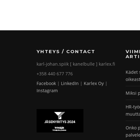
YHTEYS / CONTACT
VII
ARTI
karl-johan.spiik [ kanelbulle ] karlex.fi
Kädet 
+358 440 677 776
oikeas
Facebook
|
LinkedIn
|
Karlex Oy
|
Instagram
Miksi 
HR-työ
muutta
Onko p
palvel