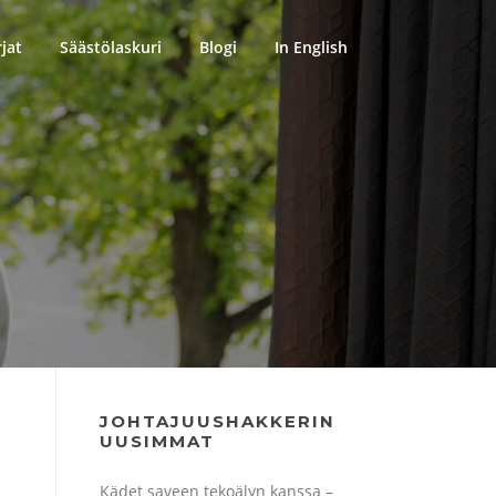
rjat
Säästölaskuri
Blogi
In English
JOHTAJUUSHAKKERIN
UUSIMMAT
Kädet saveen tekoälyn kanssa –