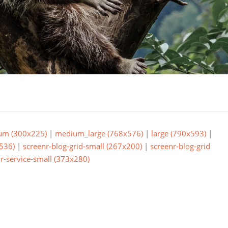
um (300x225)
|
medium_large (768x576)
|
large (790x593)
|
536)
|
screenr-blog-grid-small (267x200)
|
screenr-blog-grid
r-service-small (373x280)