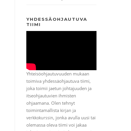
YHDESSÄOHJAUTUVA
TIIMI
Yhteisöohjautuvuuden mukaan
toimiva yhdessäohjautuva tiimi,
joka toimii jaetun johtajuuden ja
itseohjautuvien ihmisten
ohjaamana. Olen tehnyt
toimintamallista
kirjan ja
, jonka avulla uusi tai
verkkokurssin
olemassa oleva tiimi voi jakaa