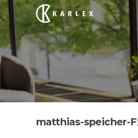
Siirry
suoraan
sisältöön
matthias-speicher-