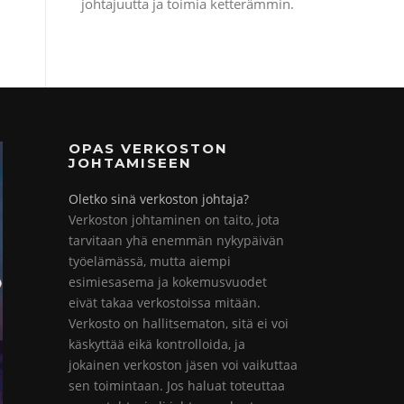
johtajuutta ja toimia ketterämmin.
OPAS VERKOSTON
JOHTAMISEEN
Oletko sinä verkoston johtaja?
Verkoston johtaminen on taito, jota
tarvitaan yhä enemmän nykypäivän
työelämässä, mutta aiempi
esimiesasema ja kokemusvuodet
eivät takaa verkostoissa mitään.
Verkosto on hallitsematon, sitä ei voi
käskyttää eikä kontrolloida, ja
jokainen verkoston jäsen voi vaikuttaa
sen toimintaan. Jos haluat toteuttaa