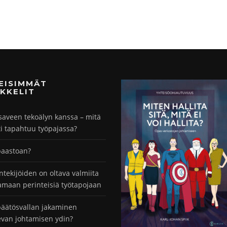
MEISIMMÄT
KKELIT
saveen tekoälyn kanssa – mitä
ti tapahtuu työpajassa?
paastoan?
ntekijöiden on oltava valmiita
maan perinteisiä työtapojaan
äätösvallan jakaminen
evan johtamisen ydin?