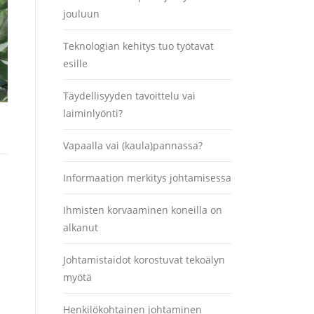
jouluun
Teknologian kehitys tuo työtavat
esille
Täydellisyyden tavoittelu vai
laiminlyönti?
Vapaalla vai (kaula)pannassa?
Informaation merkitys johtamisessa
Ihmisten korvaaminen koneilla on
alkanut
Johtamistaidot korostuvat tekoälyn
myötä
Henkilökohtainen johtaminen