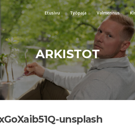
Etusivu
Työpaja
Valmennus
Ki
ARKISTOT
FxGoXaib51Q-unsplash