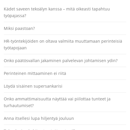
Kädet saveen tekoälyn kanssa – mitä oikeasti tapahtuu
työpajassa?
Miksi paastoan?
HR-työntekijöiden on oltava valmiita muuttamaan perinteisiä
työtapojaan
Onko päätösvallan jakaminen palvelevan johtamisen ydin?
Perinteinen mittaaminen ei riitä
Löydä sisäinen supersankarisi
Onko ammattimaisuutta näyttää vai piilottaa tunteet ja
turhautumiset?
Anna itsellesi lupa hiljentyä jouluun