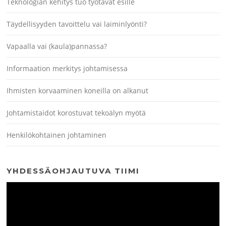
Teknologian kehitys tuo työtavat esille
Täydellisyyden tavoittelu vai laiminlyönti?
Vapaalla vai (kaula)pannassa?
Informaation merkitys johtamisessa
Ihmisten korvaaminen koneilla on alkanut
Johtamistaidot korostuvat tekoälyn myötä
Henkilökohtainen johtaminen
YHDESSÄOHJAUTUVA TIIMI