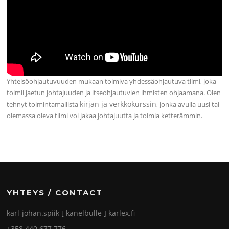
Yhteisöohjautuvuuden mukaan toimiva yhdessäohjautuva tiimi, joka
toimii jaetun johtajuuden ja itseohjautuvien ihmisten ohjaamana. Olen
kirjan ja verkkokurssin
tehnyt toimintamallista
, jonka avulla uusi tai
olemassa oleva tiimi voi jakaa johtajuutta ja toimia ketterämmin.
YHTEYS / CONTACT
karl-johan.spiik [ kanelbulle ] karlex.fi
+358 440 677 776