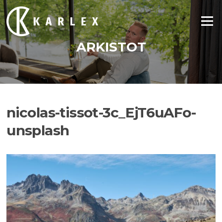
Siirry
suoraan
Valikko
sisältöön
ARKISTOT
nicolas-tissot-3c_EjT6uAFo-
unsplash