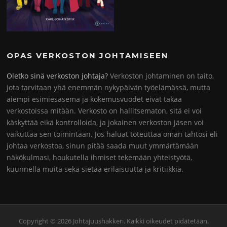
OPAS VERKOSTON JOHTAMISEEN
Oletko sinä verkoston johtaja?
Verkoston johtaminen on taito,
jota tarvitaan yhä enemmän nykypäivän työelämässä, mutta
aiempi esimiesasema ja kokemusvuodet eivät takaa
verkostoissa mitään. Verkosto on hallitsematon, sitä ei voi
käskyttää eikä kontrolloida, ja jokainen verkoston jäsen voi
vaikuttaa sen toimintaan. Jos haluat toteuttaa oman tahtosi eli
johtaa verkostoa, sinun pitää saada muut ymmärtämään
näkökulmasi, houkutella ihmiset tekemään yhteistyötä,
kuunnella muita sekä sietää erilaisuutta ja kritiikkiä.
Copyright © 2026 Johtajuushakkeri. Kaikki oikeudet pidätetään.