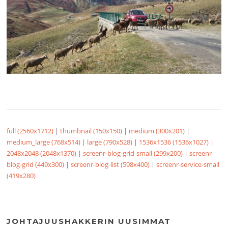
full (2560x1712)
|
thumbnail (150x150)
|
medium (300x201)
|
medium_large (768x514)
|
large (790x528)
|
1536x1536 (1536x1027)
|
2048x2048 (2048x1370)
|
screenr-blog-grid-small (299x200)
|
screenr-
blog-grid (449x300)
|
screenr-blog-list (598x400)
|
screenr-service-small
(419x280)
JOHTAJUUSHAKKERIN UUSIMMAT