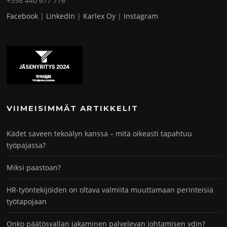
+358 440 677 776
Facebook
|
LinkedIn
|
Karlex Oy
|
Instagram
VIIMEISIMMÄT ARTIKKELIT
Kädet saveen tekoälyn kanssa – mitä oikeasti tapahtuu
työpajassa?
Miksi paastoan?
HR-työntekijöiden on oltava valmiita muuttamaan perinteisiä
työtapojaan
Onko päätösvallan jakaminen palvelevan johtamisen ydin?