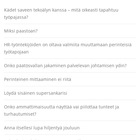
Kädet saveen tekoälyn kanssa – mitä oikeasti tapahtuu
työpajassa?
Miksi paastoan?
HR-työntekijöiden on oltava valmiita muuttamaan perinteisiä
työtapojaan
Onko päätösvallan jakaminen palvelevan johtamisen ydin?
Perinteinen mittaaminen ei riitä
Löydä sisäinen supersankarisi
Onko ammattimaisuutta näyttää vai piilottaa tunteet ja
turhautumiset?
Anna itsellesi lupa hiljentyä jouluun