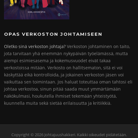
OPAS VERKOSTON JOHTAMISEEN
Oletko sinä verkoston johtaja?
Verkoston johtaminen on taito,
jota tarvitaan yhä enemmän nykypäivän työelämässä, mutta
aiempi esimiesasema ja kokemusvuodet eivät takaa
verkostoissa mitään. Verkosto on hallitsematon, sitä ei voi
käskyttää eikä kontrolloida, ja jokainen verkoston jäsen voi
vaikuttaa sen toimintaan. Jos haluat toteuttaa oman tahtosi eli
johtaa verkostoa, sinun pitää saada muut ymmärtämään
näkökulmasi, houkutella ihmiset tekemään yhteistyötä,
kuunnella muita sekä sietää erilaisuutta ja kritiikkiä.
Copyright © 2026 Johtajuushakkeri. Kaikki oikeudet pidätetään.