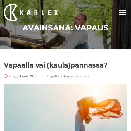
Siirry
suoraan
Valikko
sisältöön
AVAINSANA:
VAPAUS
Vapaalla vai (kaula)pannassa?
26 syyskuun 2023
Kirjoittaja:
Karl-Johan Spiik