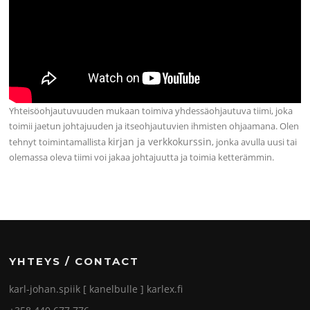
Yhteisöohjautuvuuden mukaan toimiva yhdessäohjautuva tiimi, joka
toimii jaetun johtajuuden ja itseohjautuvien ihmisten ohjaamana. Olen
kirjan ja verkkokurssin
tehnyt toimintamallista
, jonka avulla uusi tai
olemassa oleva tiimi voi jakaa johtajuutta ja toimia ketterämmin.
YHTEYS / CONTACT
karl-johan.spiik [ kanelbulle ] karlex.fi