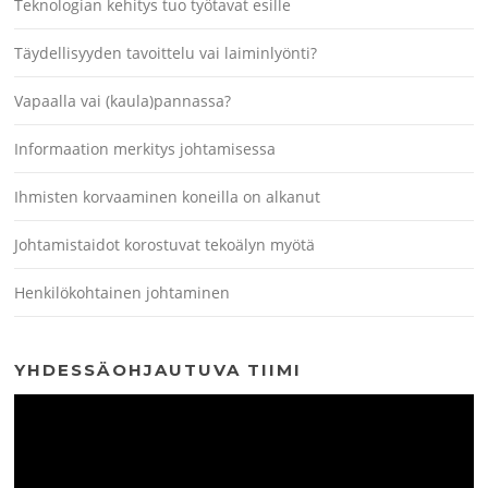
Teknologian kehitys tuo työtavat esille
Täydellisyyden tavoittelu vai laiminlyönti?
Vapaalla vai (kaula)pannassa?
Informaation merkitys johtamisessa
Ihmisten korvaaminen koneilla on alkanut
Johtamistaidot korostuvat tekoälyn myötä
Henkilökohtainen johtaminen
YHDESSÄOHJAUTUVA TIIMI