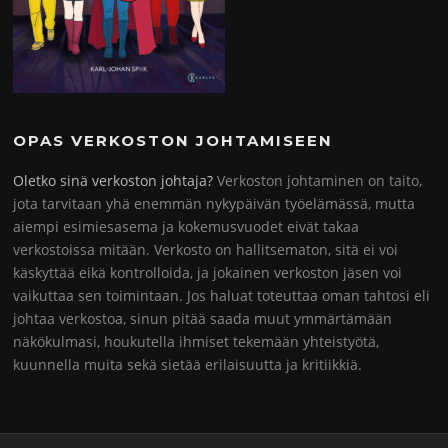
OPAS VERKOSTON JOHTAMISEEN
Oletko sinä verkoston johtaja?
Verkoston johtaminen on taito,
jota tarvitaan yhä enemmän nykypäivän työelämässä, mutta
aiempi esimiesasema ja kokemusvuodet eivät takaa
verkostoissa mitään. Verkosto on hallitsematon, sitä ei voi
käskyttää eikä kontrolloida, ja jokainen verkoston jäsen voi
vaikuttaa sen toimintaan. Jos haluat toteuttaa oman tahtosi eli
johtaa verkostoa, sinun pitää saada muut ymmärtämään
näkökulmasi, houkutella ihmiset tekemään yhteistyötä,
kuunnella muita sekä sietää erilaisuutta ja kritiikkiä.