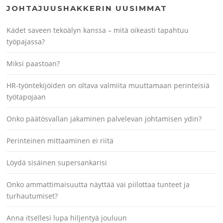
JOHTAJUUSHAKKERIN UUSIMMAT
Kädet saveen tekoälyn kanssa – mitä oikeasti tapahtuu
työpajassa?
Miksi paastoan?
HR-työntekijöiden on oltava valmiita muuttamaan perinteisiä
työtapojaan
Onko päätösvallan jakaminen palvelevan johtamisen ydin?
Perinteinen mittaaminen ei riitä
Löydä sisäinen supersankarisi
Onko ammattimaisuutta näyttää vai piilottaa tunteet ja
turhautumiset?
Anna itsellesi lupa hiljentyä jouluun