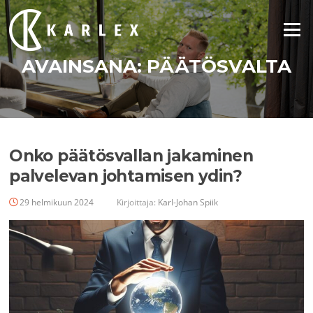
Siirry
suoraan
Valikko
sisältöön
AVAINSANA:
PÄÄTÖSVALTA
Onko päätösvallan jakaminen
palvelevan johtamisen ydin?
29 helmikuun 2024
Kirjoittaja:
Karl-Johan Spiik