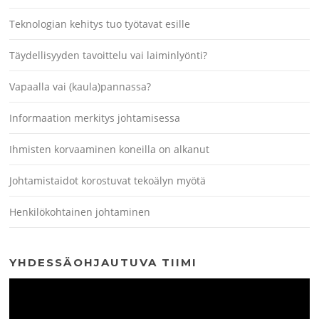
Teknologian kehitys tuo työtavat esille
Täydellisyyden tavoittelu vai laiminlyönti?
Vapaalla vai (kaula)pannassa?
Informaation merkitys johtamisessa
Ihmisten korvaaminen koneilla on alkanut
Johtamistaidot korostuvat tekoälyn myötä
Henkilökohtainen johtaminen
YHDESSÄOHJAUTUVA TIIMI