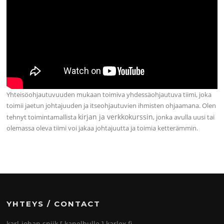
Yhteisöohjautuvuuden mukaan toimiva yhdessäohjautuva tiimi, joka
toimii jaetun johtajuuden ja itseohjautuvien ihmisten ohjaamana. Olen
kirjan ja verkkokurssin
tehnyt toimintamallista
, jonka avulla uusi tai
olemassa oleva tiimi voi jakaa johtajuutta ja toimia ketterämmin.
YHTEYS / CONTACT
karl-johan.spiik [ kanelbulle ] karlex.fi