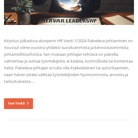
Kirjoitus julkaistua alunperin HR Viesti 1/2024 Palveleva johtaminen on
noussut viime vuosina yhdeksi suosituimmista ja kiinnostavimmista
johtamisfilosofioista. Sen mukaan johtajan tehtävä on palvella,
valmentaa ja auttaa työntekijöitä, ei käskeä, kontrolloida tai komentaa
heitä. Palveleva johtajan ei tulisi olla itsekeskeinen tai autoritaarinen,
vaan hänen pitäisi välittää työntekijöiden hyvinvoinnista, arvoista ja
tarkoituksesta….
lue lisää