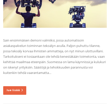
Sain ensimmäisen demoni valmiiksi, jossa automatisoin
asiakaspalvelun toiminnan tekoälyn avulla. Paljon puhuttu tilanne,
jossa tekoäly korvaa ihmisten ammatteja, on nyt minun ulottuvillani.
Tarkoitukseni ei tosiaankaan ole tehdä kenestäkään toimetonta, vaan
kehittää maailmaa eteenpäin. Suomessa on lama käynnissä ja kulukuri
on iskenyt yrityksiin. Säästöjä ja tehokkuuden parannusta voi
kuitenkin tehdä vaarantamatta…
lue lisää