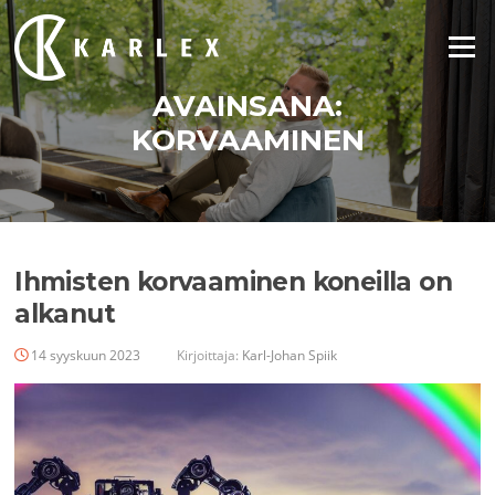
Siirry
suoraan
Valikko
sisältöön
AVAINSANA:
KORVAAMINEN
Ihmisten korvaaminen koneilla on
alkanut
14 syyskuun 2023
Kirjoittaja:
Karl-Johan Spiik