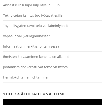
Anna itsellesi lupa hiljentyä jouluun
Teknologian kehitys tuo työtavat esille
Täydellisyyden tavoittelu vai laiminlyönti?
Vapaalla vai (kaula)pannassa?
Informaation merkitys johtamisessa
Ihmisten korvaaminen koneilla on alkanut
Johtamistaidot korostuvat tekoälyn myötä
Henkilökohtainen johtaminen
YHDESSÄOHJAUTUVA TIIMI