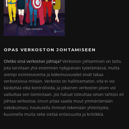
OPAS VERKOSTON JOHTAMISEEN
Oletko sinä verkoston johtaja?
Verkoston johtaminen on taito,
jota tarvitaan yhä enemmän nykypäivän työelämässä, mutta
aiempi esimiesasema ja kokemusvuodet eivät takaa
verkostoissa mitään. Verkosto on hallitsematon, sitä ei voi
käskyttää eikä kontrolloida, ja jokainen verkoston jäsen voi
vaikuttaa sen toimintaan. Jos haluat toteuttaa oman tahtosi eli
johtaa verkostoa, sinun pitää saada muut ymmärtämään
näkökulmasi, houkutella ihmiset tekemään yhteistyötä,
kuunnella muita sekä sietää erilaisuutta ja kritiikkiä.