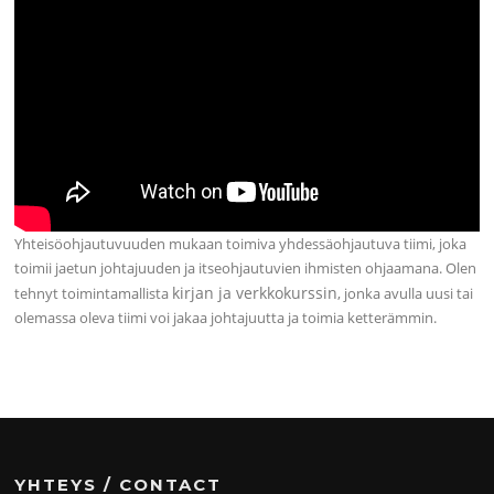
Yhteisöohjautuvuuden mukaan toimiva yhdessäohjautuva tiimi, joka
toimii jaetun johtajuuden ja itseohjautuvien ihmisten ohjaamana. Olen
kirjan ja verkkokurssin
tehnyt toimintamallista
, jonka avulla uusi tai
olemassa oleva tiimi voi jakaa johtajuutta ja toimia ketterämmin.
YHTEYS / CONTACT