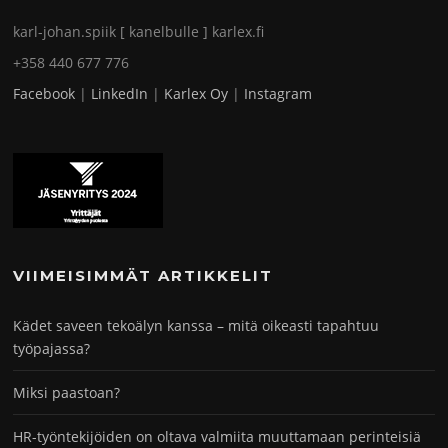
karl-johan.spiik [ kanelbulle ] karlex.fi
+358 440 677 776
Facebook
|
LinkedIn
|
Karlex Oy
|
Instagram
VIIMEISIMMÄT ARTIKKELIT
Kädet saveen tekoälyn kanssa – mitä oikeasti tapahtuu
työpajassa?
Miksi paastoan?
HR-työntekijöiden on oltava valmiita muuttamaan perinteisiä