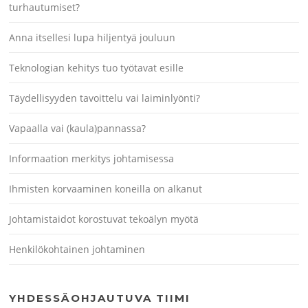
turhautumiset?
Anna itsellesi lupa hiljentyä jouluun
Teknologian kehitys tuo työtavat esille
Täydellisyyden tavoittelu vai laiminlyönti?
Vapaalla vai (kaula)pannassa?
Informaation merkitys johtamisessa
Ihmisten korvaaminen koneilla on alkanut
Johtamistaidot korostuvat tekoälyn myötä
Henkilökohtainen johtaminen
YHDESSÄOHJAUTUVA TIIMI