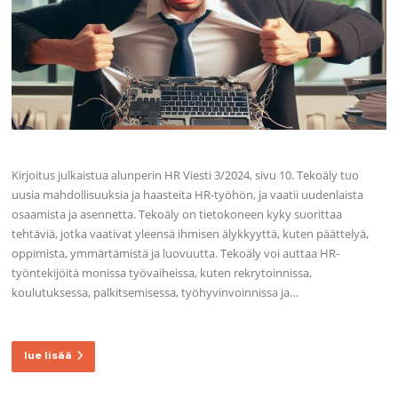
Kirjoitus julkaistua alunperin HR Viesti 3/2024, sivu 10. Tekoäly tuo
uusia mahdollisuuksia ja haasteita HR-työhön, ja vaatii uudenlaista
osaamista ja asennetta. Tekoäly on tietokoneen kyky suorittaa
tehtäviä, jotka vaativat yleensä ihmisen älykkyyttä, kuten päättelyä,
oppimista, ymmärtämistä ja luovuutta. Tekoäly voi auttaa HR-
työntekijöitä monissa työvaiheissa, kuten rekrytoinnissa,
koulutuksessa, palkitsemisessa, työhyvinvoinnissa ja…
lue lisää