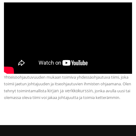
Yhteisöohjautuvuuden mukaan toimiva yhdessäohjautuva tiimi, joka
toimii jaetun johtajuuden ja itseohjautuvien ihmisten ohjaamana. Olen
kirjan ja verkkokurssin
tehnyt toimintamallista
, jonka avulla uusi tai
olemassa oleva tiimi voi jakaa johtajuutta ja toimia ketterämmin.