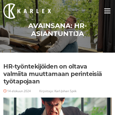
Siirry
suoraan
Valikko
sisältöön
AVAINSANA:
HR-
ASIANTUNTIJA
HR-työntekijöiden on oltava
valmiita muuttamaan perinteisiä
työtapojaan
14 elokuun 2024
Kirjoittaja:
Karl-Johan Spiik