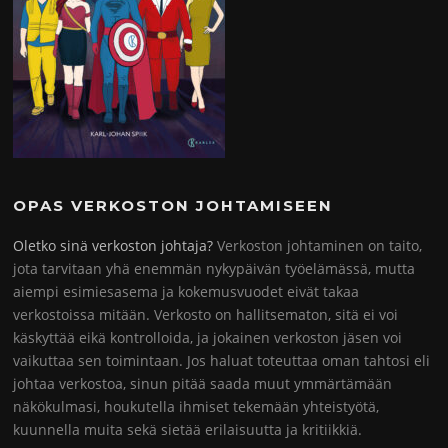
OPAS VERKOSTON JOHTAMISEEN
Oletko sinä verkoston johtaja?
Verkoston johtaminen on taito,
jota tarvitaan yhä enemmän nykypäivän työelämässä, mutta
aiempi esimiesasema ja kokemusvuodet eivät takaa
verkostoissa mitään. Verkosto on hallitsematon, sitä ei voi
käskyttää eikä kontrolloida, ja jokainen verkoston jäsen voi
vaikuttaa sen toimintaan. Jos haluat toteuttaa oman tahtosi eli
johtaa verkostoa, sinun pitää saada muut ymmärtämään
näkökulmasi, houkutella ihmiset tekemään yhteistyötä,
kuunnella muita sekä sietää erilaisuutta ja kritiikkiä.