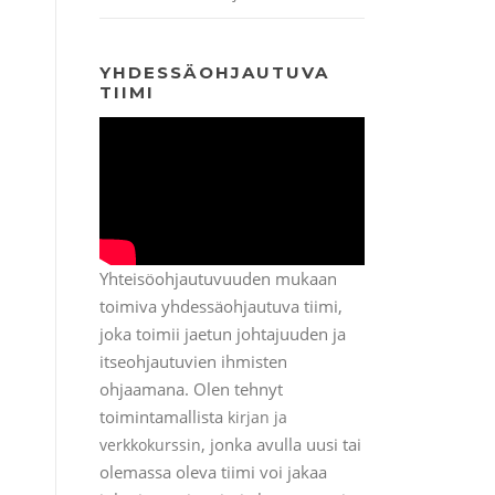
YHDESSÄOHJAUTUVA
TIIMI
Yhteisöohjautuvuuden mukaan
toimiva yhdessäohjautuva tiimi,
joka toimii jaetun johtajuuden ja
itseohjautuvien ihmisten
ohjaamana. Olen tehnyt
toimintamallista
kirjan ja
, jonka avulla uusi tai
verkkokurssin
olemassa oleva tiimi voi jakaa