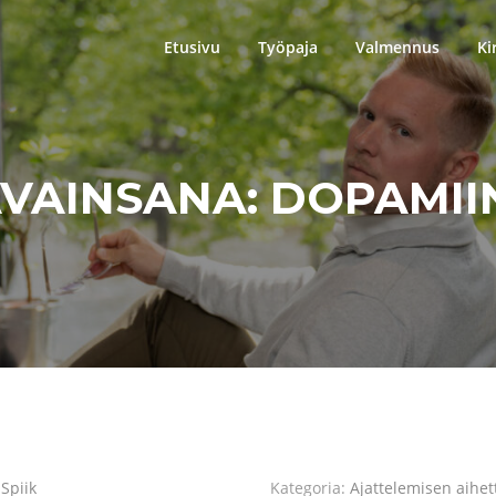
Etusivu
Työpaja
Valmennus
Ki
VAINSANA:
DOPAMII
Spiik
Kategoria:
Ajattelemisen aihet