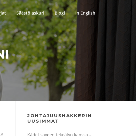
rjat
Säästölaskuri
Blogi
In English
NI
JOHTAJUUSHAKKERIN
UUSIMMAT
ta
Kädet saveen tekoälyn kanssa –