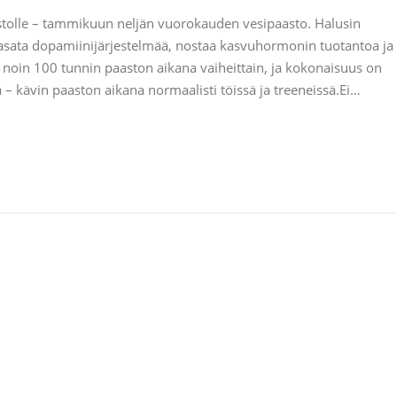
astolle – tammikuun neljän vuorokauden vesipaasto. Halusin
 tasata dopamiinijärjestelmää, nostaa kasvuhormonin tuotantoa ja
 noin 100 tunnin paaston aikana vaiheittain, ja kokonaisuus on
 – kävin paaston aikana normaalisti töissä ja treeneissä.Ei…