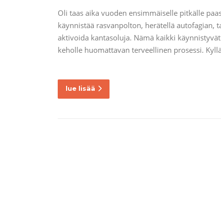
Oli taas aika vuoden ensimmäiselle pitkälle pa
käynnistää rasvanpolton, herätellä autofagian,
aktivoida kantasoluja. Nämä kaikki käynnistyvät
keholle huomattavan terveellinen prosessi. Kyllä
lue lisää