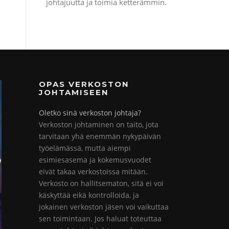
johtajuutta ja toimia ketterämmin.
OPAS VERKOSTON
JOHTAMISEEN
Oletko sinä verkoston johtaja?
Verkoston johtaminen on taito, jota
tarvitaan yhä enemmän nykypäivän
työelämässä, mutta aiempi
esimiesasema ja kokemusvuodet
eivät takaa verkostoissa mitään.
Verkosto on hallitsematon, sitä ei voi
käskyttää eikä kontrolloida, ja
jokainen verkoston jäsen voi vaikuttaa
sen toimintaan. Jos haluat toteuttaa