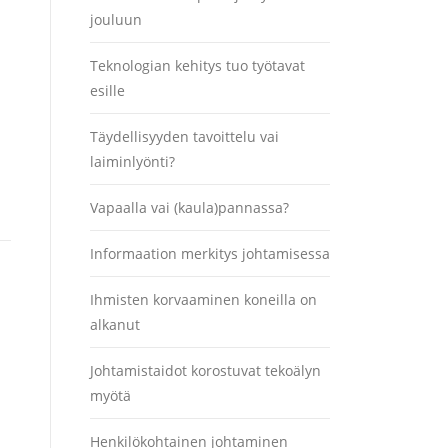
jouluun
Teknologian kehitys tuo työtavat
esille
Täydellisyyden tavoittelu vai
laiminlyönti?
Vapaalla vai (kaula)pannassa?
Informaation merkitys johtamisessa
Ihmisten korvaaminen koneilla on
alkanut
Johtamistaidot korostuvat tekoälyn
myötä
Henkilökohtainen johtaminen