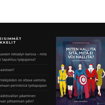
MEISIMMÄT
KKELIT
saveen tekoälyn kanssa – mitä
ti tapahtuu työpajassa?
paastoan?
ntekijöiden on oltava valmiita
maan perinteisiä työtapojaan
äätösvallan jakaminen
evan johtamisen ydin?