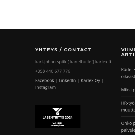
YHTEYS / CONTACT
VII
ARTI
karl-johan.spiik [ kanelbulle ] karlex.fi
Kädet 
+358 440 677 776
oikeas
Facebook
|
LinkedIn
|
Karlex Oy
|
Instagram
Miksi 
HR-työ
muutta
Onko p
palvel