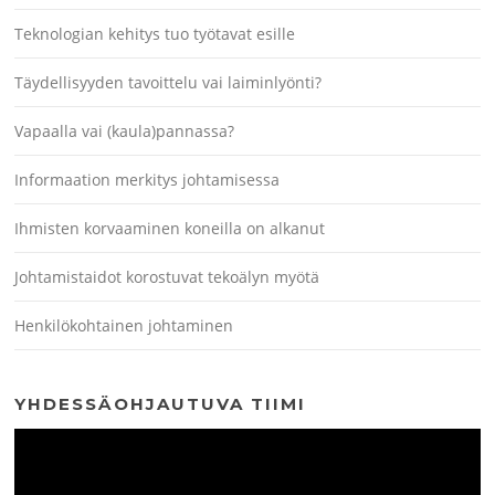
Teknologian kehitys tuo työtavat esille
Täydellisyyden tavoittelu vai laiminlyönti?
Vapaalla vai (kaula)pannassa?
Informaation merkitys johtamisessa
Ihmisten korvaaminen koneilla on alkanut
Johtamistaidot korostuvat tekoälyn myötä
Henkilökohtainen johtaminen
YHDESSÄOHJAUTUVA TIIMI