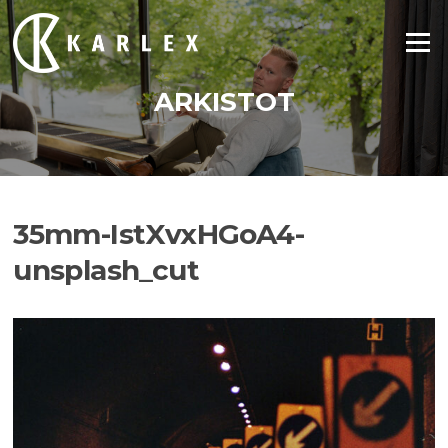
Siirry
suoraan
Valikko
sisältöön
ARKISTOT
35mm-IstXvxHGoA4-
unsplash_cut