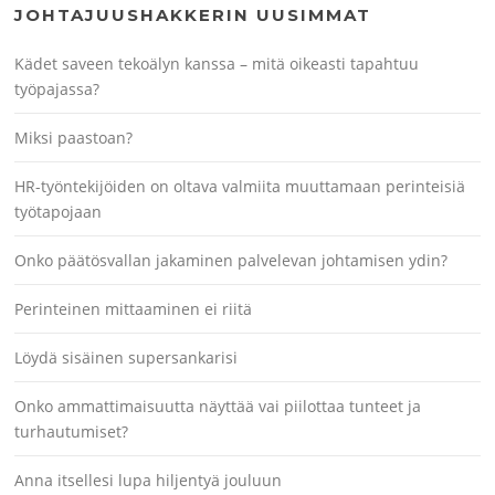
JOHTAJUUSHAKKERIN UUSIMMAT
Kädet saveen tekoälyn kanssa – mitä oikeasti tapahtuu
työpajassa?
Miksi paastoan?
HR-työntekijöiden on oltava valmiita muuttamaan perinteisiä
työtapojaan
Onko päätösvallan jakaminen palvelevan johtamisen ydin?
Perinteinen mittaaminen ei riitä
Löydä sisäinen supersankarisi
Onko ammattimaisuutta näyttää vai piilottaa tunteet ja
turhautumiset?
Anna itsellesi lupa hiljentyä jouluun