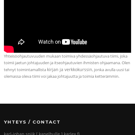
Yhteisöohjautuvuuden mukaan toimiva yhdessäohjautuva tiimi, joka
toimii jaetun johtajuuden ja itseohjautuvien ihmisten ohjaamana. Olen
kirjan ja verkkokurssin
tehnyt toimintamallista
, jonka avulla uusi tai
olemassa oleva tiimi voi jakaa johtajuutta ja toimia ketterämmin.
YHTEYS / CONTACT
karl-johan.spiik [ kanelbulle ] karlex.fi