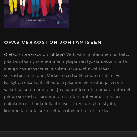
OPAS VERKOSTON JOHTAMISEEN
Oletko sinä verkoston johtaja?
Verkoston johtaminen on taito,
jota tarvitaan yhä enemmän nykypäivän työelämässä, mutta
aiempi esimiesasema ja kokemusvuodet eivät takaa
verkostoissa mitään. Verkosto on hallitsematon, sitä ei voi
käskyttää eikä kontrolloida, ja jokainen verkoston jäsen voi
vaikuttaa sen toimintaan. Jos haluat toteuttaa oman tahtosi eli
johtaa verkostoa, sinun pitää saada muut ymmärtämään
näkökulmasi, houkutella ihmiset tekemään yhteistyötä,
kuunnella muita sekä sietää erilaisuutta ja kritiikkiä.