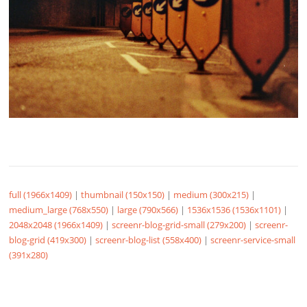
full (1966x1409)
|
thumbnail (150x150)
|
medium (300x215)
|
medium_large (768x550)
|
large (790x566)
|
1536x1536 (1536x1101)
|
2048x2048 (1966x1409)
|
screenr-blog-grid-small (279x200)
|
screenr-
blog-grid (419x300)
|
screenr-blog-list (558x400)
|
screenr-service-small
(391x280)