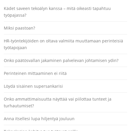
Kädet saveen tekoälyn kanssa – mitä oikeasti tapahtuu
työpajassa?
Miksi paastoan?
HR-työntekijöiden on oltava valmiita muuttamaan perinteisiä
työtapojaan
Onko päätösvallan jakaminen palvelevan johtamisen ydin?
Perinteinen mittaaminen ei riitä
Löydä sisäinen supersankarisi
Onko ammattimaisuutta näyttää vai piilottaa tunteet ja
turhautumiset?
Anna itsellesi lupa hiljentyä jouluun