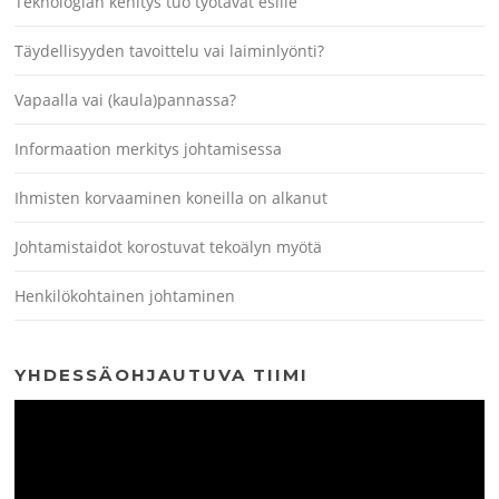
Teknologian kehitys tuo työtavat esille
Täydellisyyden tavoittelu vai laiminlyönti?
Vapaalla vai (kaula)pannassa?
Informaation merkitys johtamisessa
Ihmisten korvaaminen koneilla on alkanut
Johtamistaidot korostuvat tekoälyn myötä
Henkilökohtainen johtaminen
YHDESSÄOHJAUTUVA TIIMI