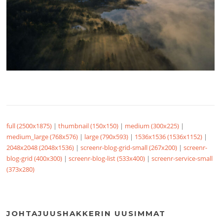
full (2500x1875)
|
thumbnail (150x150)
|
medium (300x225)
|
medium_large (768x576)
|
large (790x593)
|
1536x1536 (1536x1152)
|
2048x2048 (2048x1536)
|
screenr-blog-grid-small (267x200)
|
screenr-
blog-grid (400x300)
|
screenr-blog-list (533x400)
|
screenr-service-small
(373x280)
JOHTAJUUSHAKKERIN UUSIMMAT