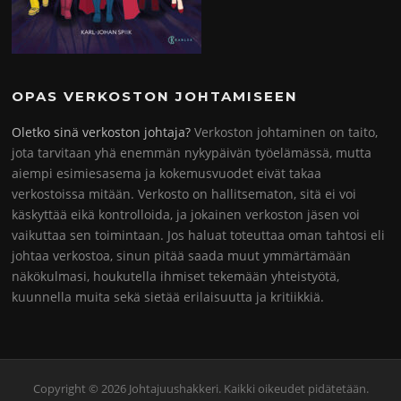
OPAS VERKOSTON JOHTAMISEEN
Oletko sinä verkoston johtaja?
Verkoston johtaminen on taito,
jota tarvitaan yhä enemmän nykypäivän työelämässä, mutta
aiempi esimiesasema ja kokemusvuodet eivät takaa
verkostoissa mitään. Verkosto on hallitsematon, sitä ei voi
käskyttää eikä kontrolloida, ja jokainen verkoston jäsen voi
vaikuttaa sen toimintaan. Jos haluat toteuttaa oman tahtosi eli
johtaa verkostoa, sinun pitää saada muut ymmärtämään
näkökulmasi, houkutella ihmiset tekemään yhteistyötä,
kuunnella muita sekä sietää erilaisuutta ja kritiikkiä.
Copyright © 2026 Johtajuushakkeri. Kaikki oikeudet pidätetään.