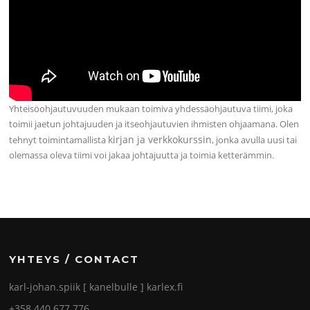
Yhteisöohjautuvuuden mukaan toimiva yhdessäohjautuva tiimi, joka
toimii jaetun johtajuuden ja itseohjautuvien ihmisten ohjaamana. Olen
kirjan ja verkkokurssin
tehnyt toimintamallista
, jonka avulla uusi tai
olemassa oleva tiimi voi jakaa johtajuutta ja toimia ketterämmin.
YHTEYS / CONTACT
karl-johan.spiik [ kanelbulle ] karlex.fi
+358 440 677 776