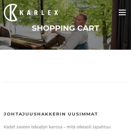
Siirry
suoraan
Valikko
sisältöön
SHOPPING CART
JOHTAJUUSHAKKERIN UUSIMMAT
Kädet saveen tekoälyn kanssa – mitä oikeasti tapahtuu