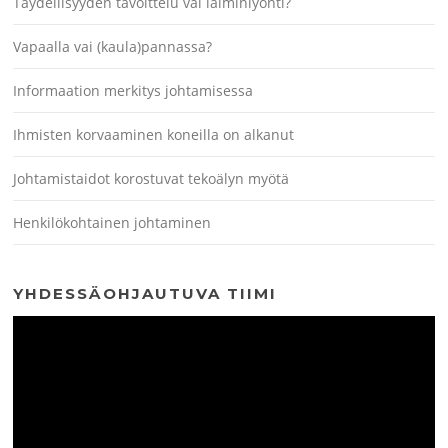
Täydellisyyden tavoittelu vai laiminlyönti?
Vapaalla vai (kaula)pannassa?
Informaation merkitys johtamisessa
Ihmisten korvaaminen koneilla on alkanut
Johtamistaidot korostuvat tekoälyn myötä
Henkilökohtainen johtaminen
YHDESSÄOHJAUTUVA TIIMI