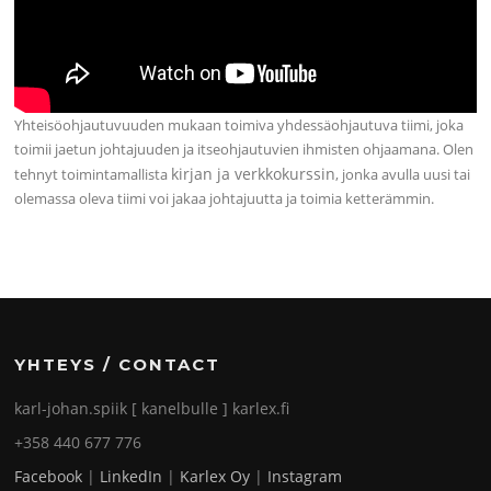
Yhteisöohjautuvuuden mukaan toimiva yhdessäohjautuva tiimi, joka
toimii jaetun johtajuuden ja itseohjautuvien ihmisten ohjaamana. Olen
kirjan ja verkkokurssin
tehnyt toimintamallista
, jonka avulla uusi tai
olemassa oleva tiimi voi jakaa johtajuutta ja toimia ketterämmin.
YHTEYS / CONTACT
karl-johan.spiik [ kanelbulle ] karlex.fi
+358 440 677 776
Facebook
|
LinkedIn
|
Karlex Oy
|
Instagram