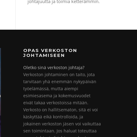
johtajuutta ja toimia ketterämmin.
OPAS VERKOSTON
JOHTAMISEEN
Oletko sinä verkoston johtaja?
Verkoston johtaminen on taito, jota
tarvitaan yhä enemmän nykypäivän
työelämässä, mutta aiempi
esimiesasema ja kokemusvuodet
eivät takaa verkostoissa mitään.
Verkosto on hallitsematon, sitä ei voi
käskyttää eikä kontrolloida, ja
jokainen verkoston jäsen voi vaikuttaa
sen toimintaan. Jos haluat toteuttaa