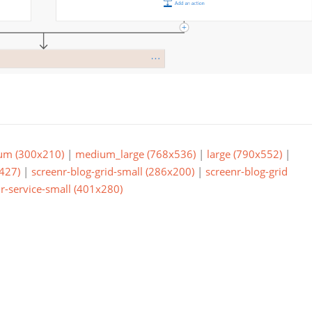
um (300x210)
|
medium_large (768x536)
|
large (790x552)
|
427)
|
screenr-blog-grid-small (286x200)
|
screenr-blog-grid
r-service-small (401x280)