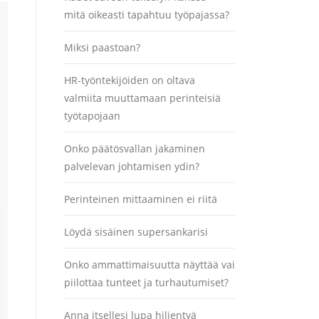
mitä oikeasti tapahtuu työpajassa?
Miksi paastoan?
HR-työntekijöiden on oltava
valmiita muuttamaan perinteisiä
työtapojaan
Onko päätösvallan jakaminen
palvelevan johtamisen ydin?
Perinteinen mittaaminen ei riitä
Löydä sisäinen supersankarisi
Onko ammattimaisuutta näyttää vai
piilottaa tunteet ja turhautumiset?
Anna itsellesi lupa hiljentyä