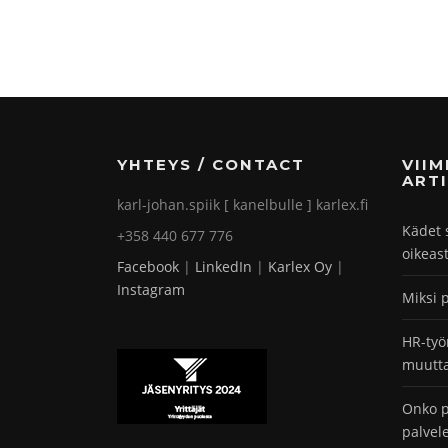
YHTEYS / CONTACT
VII
ARTI
karl-johan.spiik [ kanelbulle ] karlex.fi
Kädet 
+358 440 677 776
oikeas
Facebook
|
LinkedIn
|
Karlex Oy
|
Instagram
Miksi 
HR-työ
muutta
Onko p
palvel