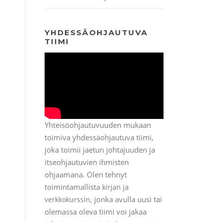
YHDESSÄOHJAUTUVA
TIIMI
Yhteisöohjautuvuuden mukaan
toimiva yhdessäohjautuva tiimi,
joka toimii jaetun johtajuuden ja
itseohjautuvien ihmisten
ohjaamana. Olen tehnyt
toimintamallista
kirjan ja
, jonka avulla uusi tai
verkkokurssin
olemassa oleva tiimi voi jakaa