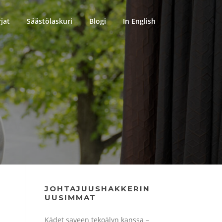
rjat
Säästölaskuri
Blogi
In English
JOHTAJUUSHAKKERIN
UUSIMMAT
Kädet saveen tekoälyn kanssa –