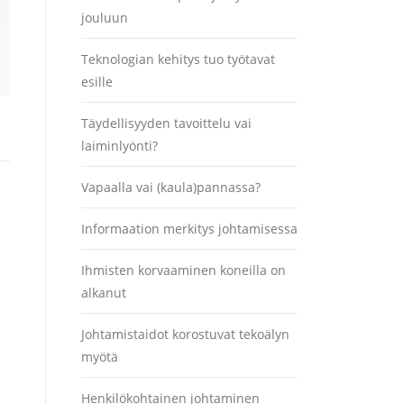
jouluun
Teknologian kehitys tuo työtavat
esille
Täydellisyyden tavoittelu vai
laiminlyönti?
Vapaalla vai (kaula)pannassa?
Informaation merkitys johtamisessa
Ihmisten korvaaminen koneilla on
alkanut
Johtamistaidot korostuvat tekoälyn
myötä
Henkilökohtainen johtaminen