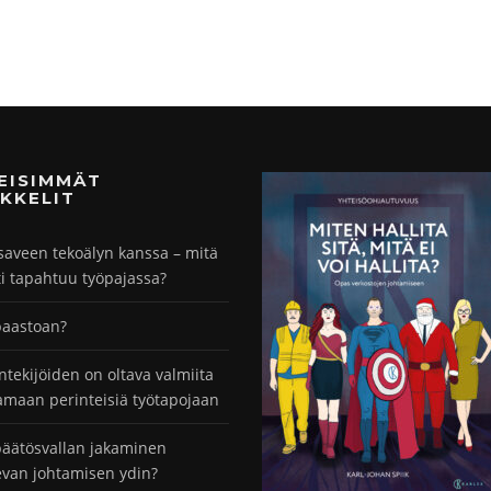
MEISIMMÄT
KKELIT
saveen tekoälyn kanssa – mitä
ti tapahtuu työpajassa?
paastoan?
ntekijöiden on oltava valmiita
maan perinteisiä työtapojaan
äätösvallan jakaminen
evan johtamisen ydin?