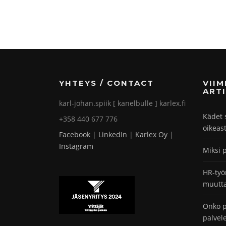
YHTEYS / CONTACT
VII
ARTI
karl-johan.spiik [ kanelbulle ] karlex.fi
Kädet 
+358 440 677 776
oikeas
Facebook
|
LinkedIn
|
Karlex Oy
|
Instagram
Miksi 
HR-työ
muutta
Onko p
palvel