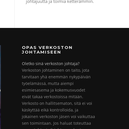
johtajuutta ja toimia ketterämmin.
OPAS VERKOSTON
JOHTAMISEEN
Oletko sinä verkoston johtaja?
Verkoston johtaminen on taito, jota
tarvitaan yhä enemmän nykypäivän
työelämässä, mutta aiempi
esimiesasema ja kokemusvuodet
eivät takaa verkostoissa mitään.
Verkosto on hallitsematon, sitä ei voi
käskyttää eikä kontrolloida, ja
jokainen verkoston jäsen voi vaikuttaa
sen toimintaan. Jos haluat toteuttaa