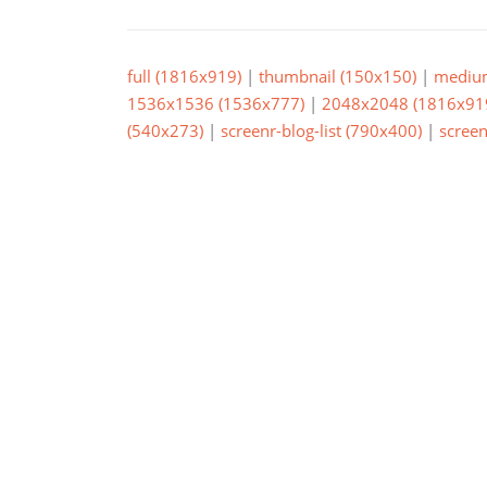
full (1816x919)
|
thumbnail (150x150)
|
mediu
1536x1536 (1536x777)
|
2048x2048 (1816x91
(540x273)
|
screenr-blog-list (790x400)
|
screen