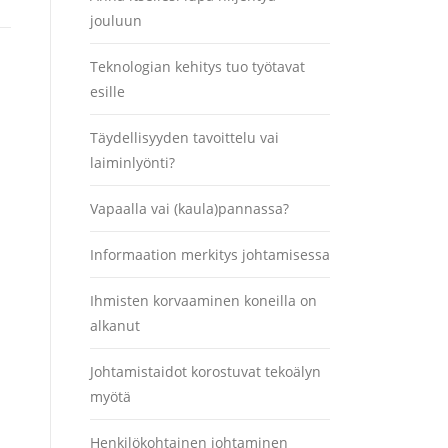
jouluun
Teknologian kehitys tuo työtavat
esille
Täydellisyyden tavoittelu vai
laiminlyönti?
Vapaalla vai (kaula)pannassa?
Informaation merkitys johtamisessa
Ihmisten korvaaminen koneilla on
alkanut
Johtamistaidot korostuvat tekoälyn
myötä
Henkilökohtainen johtaminen