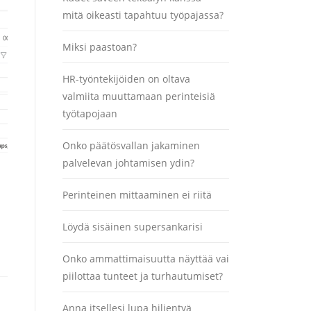
mitä oikeasti tapahtuu työpajassa?
Miksi paastoan?
HR-työntekijöiden on oltava
valmiita muuttamaan perinteisiä
työtapojaan
Onko päätösvallan jakaminen
palvelevan johtamisen ydin?
Perinteinen mittaaminen ei riitä
Löydä sisäinen supersankarisi
Onko ammattimaisuutta näyttää vai
piilottaa tunteet ja turhautumiset?
Anna itsellesi lupa hiljentyä