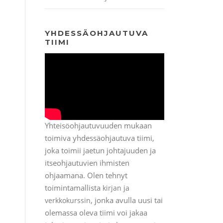
YHDESSÄOHJAUTUVA
TIIMI
Yhteisöohjautuvuuden mukaan
toimiva yhdessäohjautuva tiimi,
joka toimii jaetun johtajuuden ja
itseohjautuvien ihmisten
ohjaamana. Olen tehnyt
toimintamallista
kirjan ja
, jonka avulla uusi tai
verkkokurssin
olemassa oleva tiimi voi jakaa