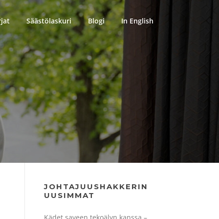
rjat
Säästölaskuri
Blogi
In English
JOHTAJUUSHAKKERIN
UUSIMMAT
Kädet saveen tekoälyn kanssa –