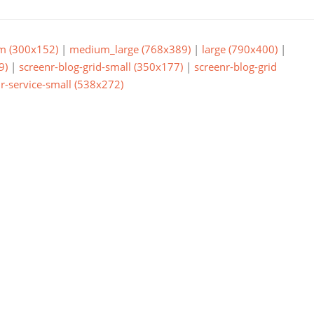
m (300x152)
|
medium_large (768x389)
|
large (790x400)
|
9)
|
screenr-blog-grid-small (350x177)
|
screenr-blog-grid
r-service-small (538x272)