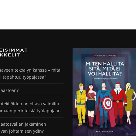
MEISIMMÄT
KKELIT
saveen tekoälyn kanssa – mitä
ti tapahtuu työpajassa?
paastoan?
ntekijöiden on oltava valmiita
maan perinteisiä työtapojaan
äätösvallan jakaminen
evan johtamisen ydin?