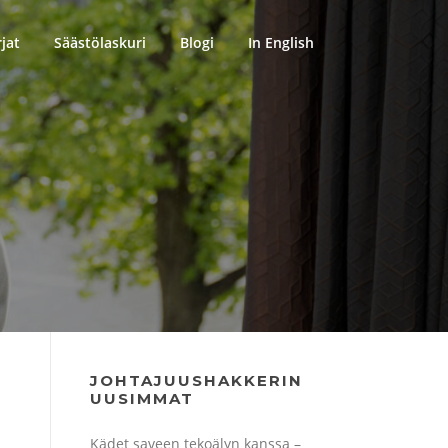
rjat
Säästölaskuri
Blogi
In English
JOHTAJUUSHAKKERIN
UUSIMMAT
Kädet saveen tekoälyn kanssa –