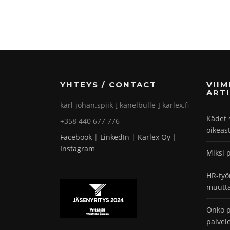
YHTEYS / CONTACT
VII
ARTI
karl-johan.spiik [ kanelbulle ] karlex.fi
Kädet 
+358 440 677 776
oikeas
Facebook
|
LinkedIn
|
Karlex Oy
|
Instagram
Miksi 
HR-työ
muutta
Onko p
palvel