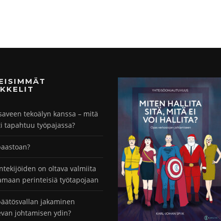
MEISIMMÄT
KKELIT
saveen tekoälyn kanssa – mitä
ti tapahtuu työpajassa?
paastoan?
ntekijöiden on oltava valmiita
maan perinteisiä työtapojaan
äätösvallan jakaminen
evan johtamisen ydin?