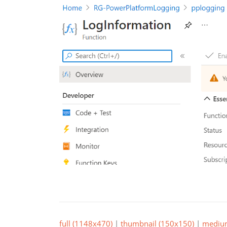
full (1148x470)
|
thumbnail (150x150)
|
mediu