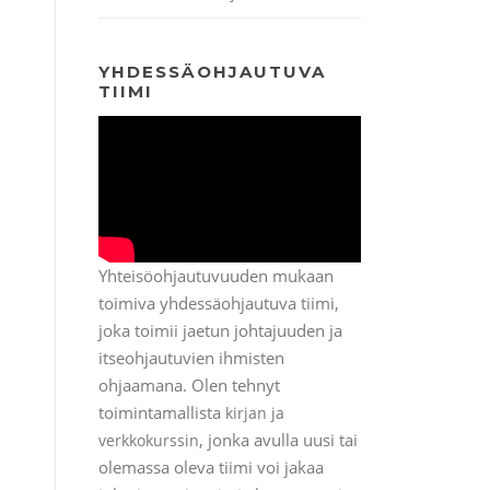
YHDESSÄOHJAUTUVA
TIIMI
Yhteisöohjautuvuuden mukaan
toimiva yhdessäohjautuva tiimi,
joka toimii jaetun johtajuuden ja
itseohjautuvien ihmisten
ohjaamana. Olen tehnyt
toimintamallista
kirjan ja
, jonka avulla uusi tai
verkkokurssin
olemassa oleva tiimi voi jakaa