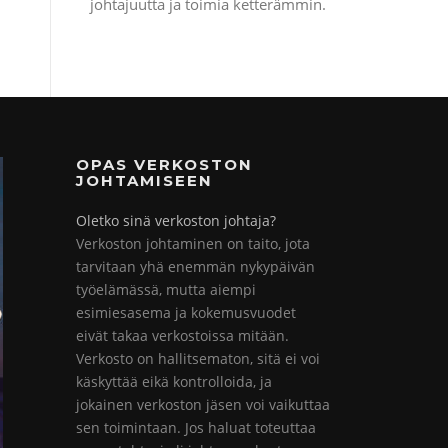
johtajuutta ja toimia ketterämmin.
OPAS VERKOSTON
JOHTAMISEEN
Oletko sinä verkoston johtaja?
Verkoston johtaminen on taito, jota
tarvitaan yhä enemmän nykypäivän
työelämässä, mutta aiempi
esimiesasema ja kokemusvuodet
eivät takaa verkostoissa mitään.
Verkosto on hallitsematon, sitä ei voi
käskyttää eikä kontrolloida, ja
jokainen verkoston jäsen voi vaikuttaa
sen toimintaan. Jos haluat toteuttaa