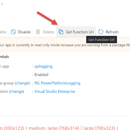
m (300x123)
|
medium_large (768x314)
|
large (790x323)
|