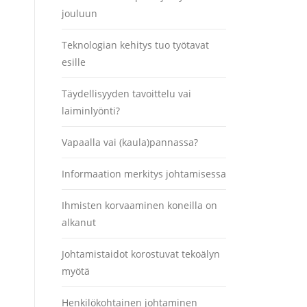
jouluun
Teknologian kehitys tuo työtavat
esille
Täydellisyyden tavoittelu vai
laiminlyönti?
Vapaalla vai (kaula)pannassa?
Informaation merkitys johtamisessa
Ihmisten korvaaminen koneilla on
alkanut
Johtamistaidot korostuvat tekoälyn
myötä
Henkilökohtainen johtaminen