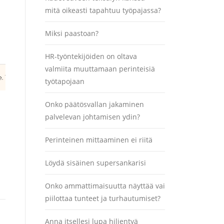
mitä oikeasti tapahtuu työpajassa?
Miksi paastoan?
HR-työntekijöiden on oltava
valmiita muuttamaan perinteisiä
työtapojaan
Onko päätösvallan jakaminen
palvelevan johtamisen ydin?
Perinteinen mittaaminen ei riitä
Löydä sisäinen supersankarisi
Onko ammattimaisuutta näyttää vai
piilottaa tunteet ja turhautumiset?
Anna itsellesi lupa hiljentyä