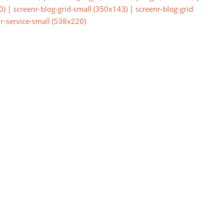
0)
|
screenr-blog-grid-small (350x143)
|
screenr-blog-grid
r-service-small (538x220)