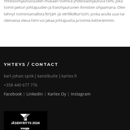
Yhteisöohjautuvuuden mukaan toimiva yhdessäohjautuva tiimi, joka
toimii jaetun johtajuuden ja itseohjautuvien ihmisten ohjaamana. Olen
kirjan ja verkkokurssin
tehnyt toimintamallista
, jonka avulla uusi tai
olemassa oleva tiimi voi jakaa johtajuutta ja toimia ketterämmin.
YHTEYS / CONTACT
karl-johan.spiik [ kanelbulle ] karlex.fi
+358 440 677 776
Facebook
|
LinkedIn
|
Karlex Oy
|
Instagram