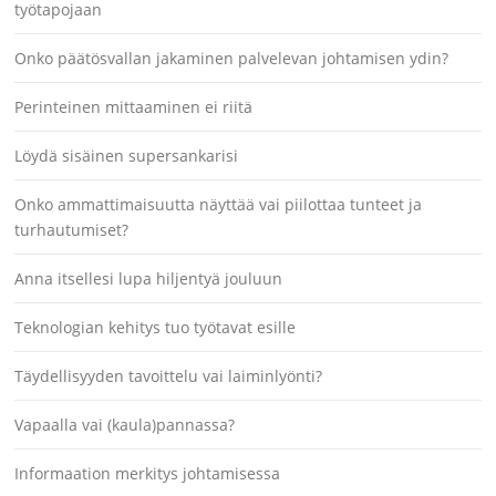
työtapojaan
Onko päätösvallan jakaminen palvelevan johtamisen ydin?
Perinteinen mittaaminen ei riitä
Löydä sisäinen supersankarisi
Onko ammattimaisuutta näyttää vai piilottaa tunteet ja
turhautumiset?
Anna itsellesi lupa hiljentyä jouluun
Teknologian kehitys tuo työtavat esille
Täydellisyyden tavoittelu vai laiminlyönti?
Vapaalla vai (kaula)pannassa?
Informaation merkitys johtamisessa