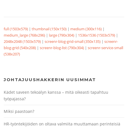
full (1503x579)
|
thumbnail (150x150)
|
medium (300x116)
|
medium_large (768x296)
|
large (790x304)
|
1536x1536 (1503x579)
|
2048x2048 (1503x579)
|
screenr-blog-grid-small (350x135)
|
screenr-
blog-grid (540x208)
|
screenr-blog-list (790x304)
|
screenr-service-small
(538x207)
JOHTAJUUSHAKKERIN UUSIMMAT
Kädet saveen tekoälyn kanssa – mitä oikeasti tapahtuu
työpajassa?
Miksi paastoan?
HR-työntekijöiden on oltava valmiita muuttamaan perinteisiä