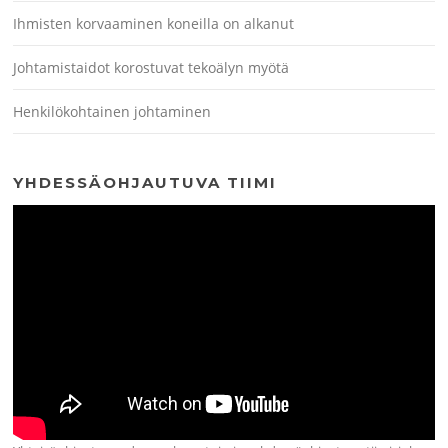
Ihmisten korvaaminen koneilla on alkanut
Johtamistaidot korostuvat tekoälyn myötä
Henkilökohtainen johtaminen
YHDESSÄOHJAUTUVA TIIMI