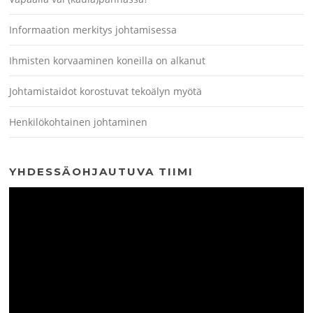
Informaation merkitys johtamisessa
Ihmisten korvaaminen koneilla on alkanut
Johtamistaidot korostuvat tekoälyn myötä
Henkilökohtainen johtaminen
YHDESSÄOHJAUTUVA TIIMI