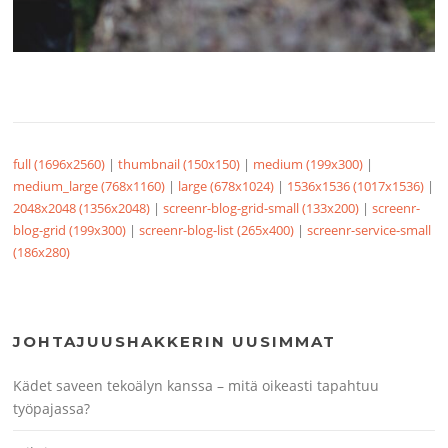
full (1696x2560)
|
thumbnail (150x150)
|
medium (199x300)
|
medium_large (768x1160)
|
large (678x1024)
|
1536x1536 (1017x1536)
|
2048x2048 (1356x2048)
|
screenr-blog-grid-small (133x200)
|
screenr-
blog-grid (199x300)
|
screenr-blog-list (265x400)
|
screenr-service-small
(186x280)
JOHTAJUUSHAKKERIN UUSIMMAT
Kädet saveen tekoälyn kanssa – mitä oikeasti tapahtuu
työpajassa?