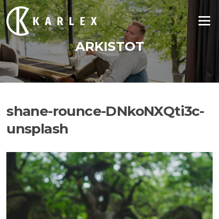
Siirry
suoraan
Valikko
sisältöön
ARKISTOT
shane-rounce-DNkoNXQti3c-
unsplash