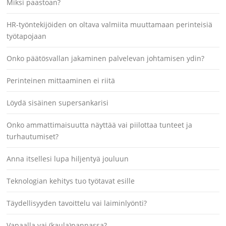
Miksi paastoan?
HR-työntekijöiden on oltava valmiita muuttamaan perinteisiä
työtapojaan
Onko päätösvallan jakaminen palvelevan johtamisen ydin?
Perinteinen mittaaminen ei riitä
Löydä sisäinen supersankarisi
Onko ammattimaisuutta näyttää vai piilottaa tunteet ja
turhautumiset?
Anna itsellesi lupa hiljentyä jouluun
Teknologian kehitys tuo työtavat esille
Täydellisyyden tavoittelu vai laiminlyönti?
Vapaalla vai (kaula)pannassa?