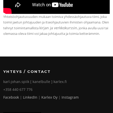
Yhteisöohjautuvuuden mukaan toimiva yhdessäohjautuva tiimi, joka
toimii jaetun johtajuuden ja itseohjautuvien ihmisten ohjaamana. Olen
kirjan ja verkkokurssin
tehnyt toimintamallista
, jonka avulla uusi tai
olemassa oleva tiimi voi jakaa johtajuutta ja toimia ketterämmin.
YHTEYS / CONTACT
karl-johan.spiik [ kanelbulle ] karlex.fi
+358 440 677 776
Facebook
|
LinkedIn
|
Karlex Oy
|
Instagram