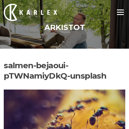
Siirry
suoraan
Valikko
sisältöön
ARKISTOT
salmen-bejaoui-
pTWNamiyDkQ-unsplash