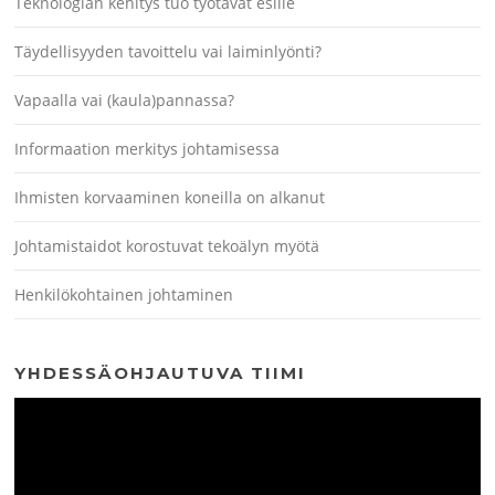
Teknologian kehitys tuo työtavat esille
Täydellisyyden tavoittelu vai laiminlyönti?
Vapaalla vai (kaula)pannassa?
Informaation merkitys johtamisessa
Ihmisten korvaaminen koneilla on alkanut
Johtamistaidot korostuvat tekoälyn myötä
Henkilökohtainen johtaminen
YHDESSÄOHJAUTUVA TIIMI