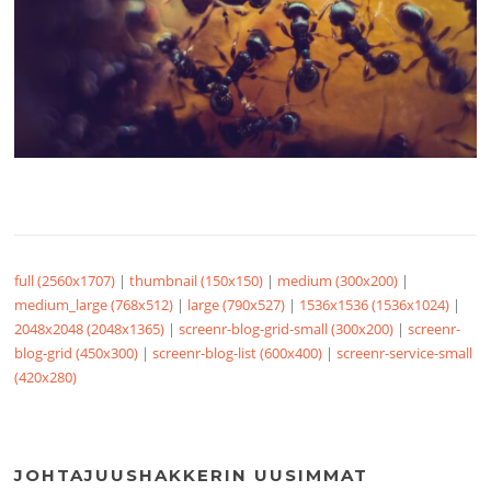
full (2560x1707)
|
thumbnail (150x150)
|
medium (300x200)
|
medium_large (768x512)
|
large (790x527)
|
1536x1536 (1536x1024)
|
2048x2048 (2048x1365)
|
screenr-blog-grid-small (300x200)
|
screenr-
blog-grid (450x300)
|
screenr-blog-list (600x400)
|
screenr-service-small
(420x280)
JOHTAJUUSHAKKERIN UUSIMMAT