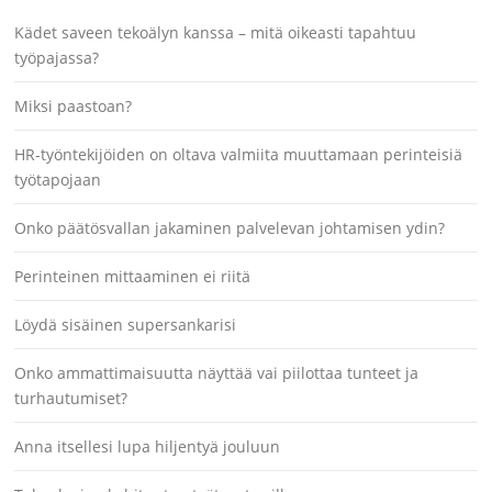
Kädet saveen tekoälyn kanssa – mitä oikeasti tapahtuu
työpajassa?
Miksi paastoan?
HR-työntekijöiden on oltava valmiita muuttamaan perinteisiä
työtapojaan
Onko päätösvallan jakaminen palvelevan johtamisen ydin?
Perinteinen mittaaminen ei riitä
Löydä sisäinen supersankarisi
Onko ammattimaisuutta näyttää vai piilottaa tunteet ja
turhautumiset?
Anna itsellesi lupa hiljentyä jouluun