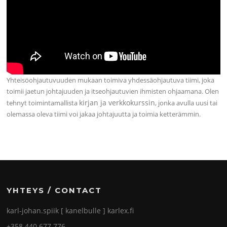
Yhteisöohjautuvuuden mukaan toimiva yhdessäohjautuva tiimi, joka
toimii jaetun johtajuuden ja itseohjautuvien ihmisten ohjaamana. Olen
kirjan ja verkkokurssin
tehnyt toimintamallista
, jonka avulla uusi tai
olemassa oleva tiimi voi jakaa johtajuutta ja toimia ketterämmin.
YHTEYS / CONTACT
karl-johan.spiik [ kanelbulle ] karlex.fi
+358 440 677 776