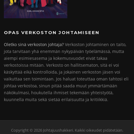
OPAS VERKOSTON JOHTAMISEEN
Oletko sinä verkoston johtaja?
Verkoston johtaminen on taito,
jota tarvitaan yhä enemmän nykypäivän työelämässä, mutta
aiempi esimiesasema ja kokemusvuodet eivät takaa
verkostoissa mitään. Verkosto on hallitsematon, sitä ei voi
käskyttää eikä kontrolloida, ja jokainen verkoston jäsen voi
vaikuttaa sen toimintaan. Jos haluat toteuttaa oman tahtosi eli
johtaa verkostoa, sinun pitää saada muut ymmärtämään
näkökulmasi, houkutella ihmiset tekemään yhteistyötä,
kuunnella muita sekä sietää erilaisuutta ja kritiikkiä.
Copyright © 2026 Johtajuushakkeri. Kaikki oikeudet pidätetään.