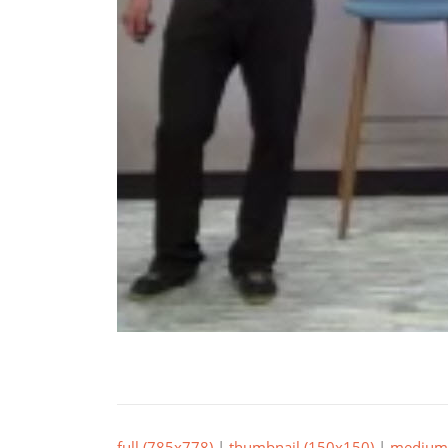
full (785x778)
|
thumbnail (150x150)
|
medium 