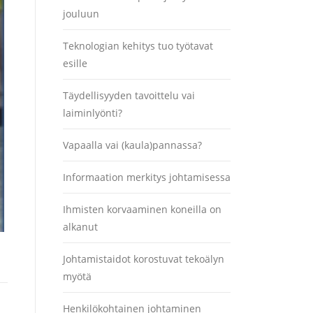
jouluun
Teknologian kehitys tuo työtavat
esille
Täydellisyyden tavoittelu vai
laiminlyönti?
Vapaalla vai (kaula)pannassa?
Informaation merkitys johtamisessa
Ihmisten korvaaminen koneilla on
alkanut
Johtamistaidot korostuvat tekoälyn
myötä
Henkilökohtainen johtaminen