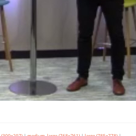
(300x297)
|
medium_large (768x761)
|
large (785x778)
|