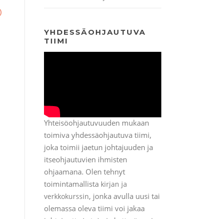
)
YHDESSÄOHJAUTUVA
TIIMI
Yhteisöohjautuvuuden mukaan
toimiva yhdessäohjautuva tiimi,
joka toimii jaetun johtajuuden ja
itseohjautuvien ihmisten
ohjaamana. Olen tehnyt
toimintamallista
kirjan ja
, jonka avulla uusi tai
verkkokurssin
olemassa oleva tiimi voi jakaa