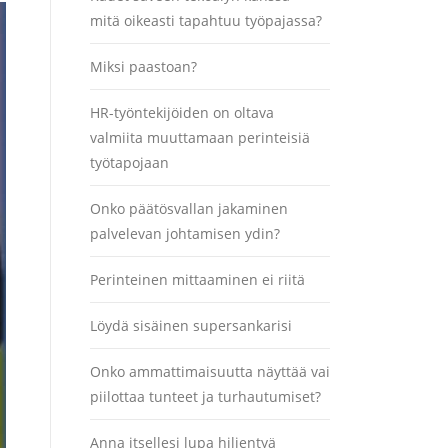
mitä oikeasti tapahtuu työpajassa?
Miksi paastoan?
HR-työntekijöiden on oltava
valmiita muuttamaan perinteisiä
työtapojaan
Onko päätösvallan jakaminen
palvelevan johtamisen ydin?
Perinteinen mittaaminen ei riitä
Löydä sisäinen supersankarisi
Onko ammattimaisuutta näyttää vai
piilottaa tunteet ja turhautumiset?
Anna itsellesi lupa hiljentyä