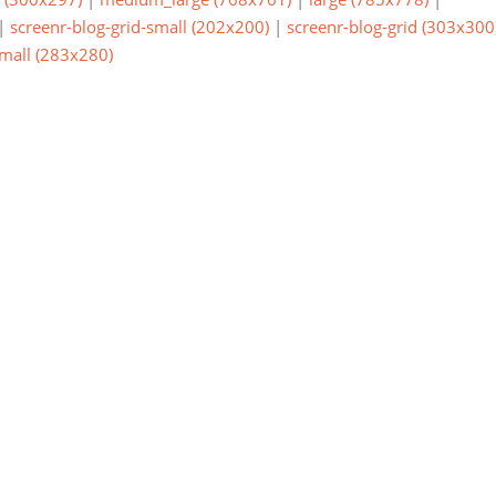
|
screenr-blog-grid-small (202x200)
|
screenr-blog-grid (303x300
small (283x280)