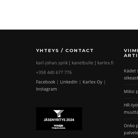
YHTEYS / CONTACT
VII
ARTI
karl-johan.spiik [ kanelbulle ] karlex.fi
Kädet 
+358 440 677 776
oikeas
Facebook
|
LinkedIn
|
Karlex Oy
|
Instagram
Miksi 
HR-työ
muutta
Onko p
palvel