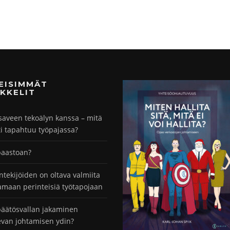
MEISIMMÄT
KKELIT
saveen tekoälyn kanssa – mitä
ti tapahtuu työpajassa?
paastoan?
ntekijöiden on oltava valmiita
maan perinteisiä työtapojaan
äätösvallan jakaminen
evan johtamisen ydin?