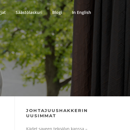
rjat
Säästölaskuri
Blogi
In English
JOHTAJUUSHAKKERIN
UUSIMMAT
Kädet saveen tekoälyn kanssa –