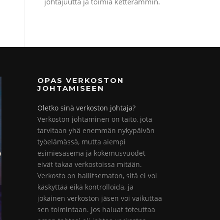
johtajuutta ja toimia ketterämmin.
OPAS VERKOSTON
JOHTAMISEEN
Oletko sinä verkoston johtaja?
Verkoston johtaminen on taito, jota
tarvitaan yhä enemmän nykypäivän
työelämässä, mutta aiempi
esimiesasema ja kokemusvuodet
eivät takaa verkostoissa mitään.
Verkosto on hallitsematon, sitä ei voi
käskyttää eikä kontrolloida, ja
jokainen verkoston jäsen voi vaikuttaa
sen toimintaan. Jos haluat toteuttaa