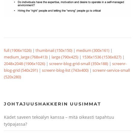
full (1906x1026)
|
thumbnail (150x150)
|
medium (300x161)
|
medium_large (768x413)
|
large (790x425)
|
1536x1536 (1536x827)
|
2048x2048 (1906x1026)
|
screenr-blog-grid-small (350x188)
|
screenr-
blog-grid (540x291)
|
screenr-blog-list (743x400)
|
screenr-service-small
(520x280)
JOHTAJUUSHAKKERIN UUSIMMAT
Kädet saveen tekoälyn kanssa – mitä oikeasti tapahtuu
työpajassa?