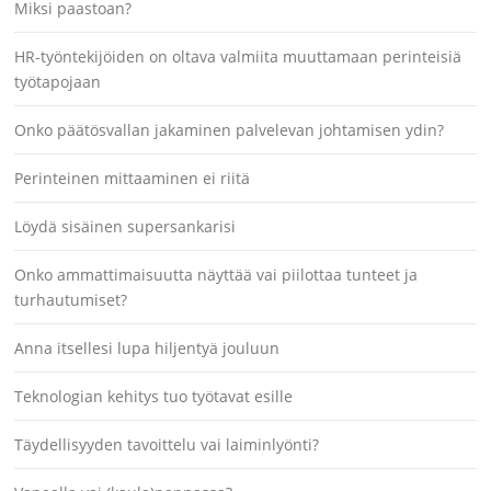
Miksi paastoan?
HR-työntekijöiden on oltava valmiita muuttamaan perinteisiä
työtapojaan
Onko päätösvallan jakaminen palvelevan johtamisen ydin?
Perinteinen mittaaminen ei riitä
Löydä sisäinen supersankarisi
Onko ammattimaisuutta näyttää vai piilottaa tunteet ja
turhautumiset?
Anna itsellesi lupa hiljentyä jouluun
Teknologian kehitys tuo työtavat esille
Täydellisyyden tavoittelu vai laiminlyönti?