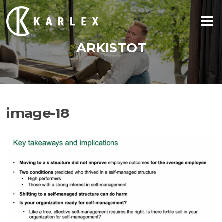
Siirry
suoraan
Valikko
sisältöön
ARKISTOT
image-18