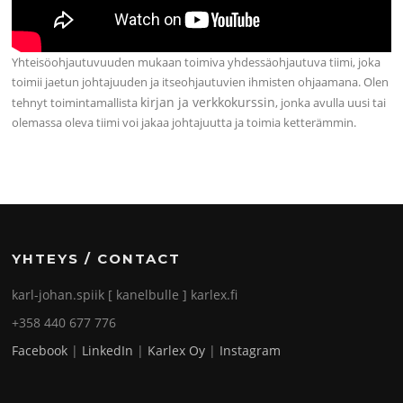
Yhteisöohjautuvuuden mukaan toimiva yhdessäohjautuva tiimi, joka
toimii jaetun johtajuuden ja itseohjautuvien ihmisten ohjaamana. Olen
kirjan ja verkkokurssin
tehnyt toimintamallista
, jonka avulla uusi tai
olemassa oleva tiimi voi jakaa johtajuutta ja toimia ketterämmin.
YHTEYS / CONTACT
karl-johan.spiik [ kanelbulle ] karlex.fi
+358 440 677 776
Facebook
|
LinkedIn
|
Karlex Oy
|
Instagram