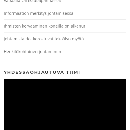
Vapaalla vai (kaula)pannassa?
Informaation merkitys johtamisessa
Ihmisten korvaaminen koneilla on alkanut
Johtamistaidot korostuvat tekoälyn myötä
Henkilökohtainen johtaminen
YHDESSÄOHJAUTUVA TIIMI