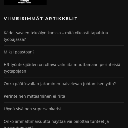
VIIMEISIMMÄT ARTIKKELIT
Kädet saveen tekoälyn kanssa – mitä oikeasti tapahtuu
työpajassa?
Miksi paastoan?
HR-työntekijöiden on oltava valmiita muuttamaan perinteisiä
työtapojaan
Onko päätösvallan jakaminen palvelevan johtamisen ydin?
Perinteinen mittaaminen ei riitä
Löydä sisäinen supersankarisi
Onko ammattimaisuutta näyttää vai piilottaa tunteet ja
turhautumiset?