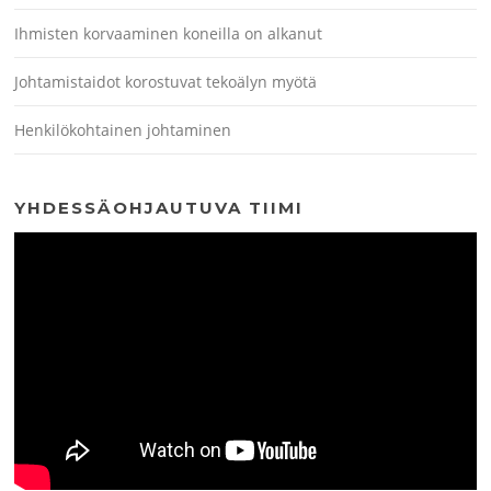
Ihmisten korvaaminen koneilla on alkanut
Johtamistaidot korostuvat tekoälyn myötä
Henkilökohtainen johtaminen
YHDESSÄOHJAUTUVA TIIMI