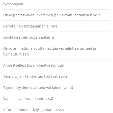
työtapojaan
Onko päätösvallan jakaminen palvelevan johtamisen ydin?
Perinteinen mittaaminen ei riitä
Löydä sisäinen supersankarisi
Onko ammattimaisuutta näyttää vai piilottaa tunteet ja
turhautumiset?
Anna itsellesi lupa hiljentyä jouluun
Teknologian kehitys tuo työtavat esille
Täydellisyyden tavoittelu vai laiminlyönti?
Vapaalla vai (kaula)pannassa?
Informaation merkitys johtamisessa