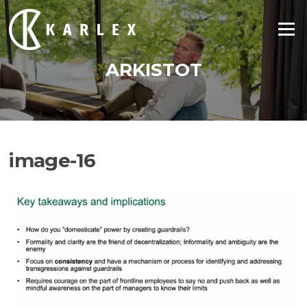
Siirry
suoraan
Valikko
sisältöön
ARKISTOT
image-16