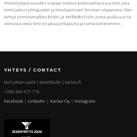
Yhteisöohjautuvuuden mukaan toimiva yhdessäohjautuva tiimi, joka
toimii jaetun johtajuuden ja itseohjautuvien ihmisten ohjaamana. Olen
kirjan ja verkkokurssin
tehnyt toimintamallista
, jonka avulla uusi tai
olemassa oleva tiimi voi jakaa johtajuutta ja toimia ketterämmin.
YHTEYS / CONTACT
karl-johan.spiik [ kanelbulle ] karlex.fi
+358 440 677 776
Facebook
|
LinkedIn
|
Karlex Oy
|
Instagram