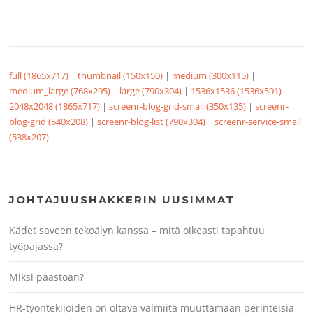
full (1865x717)
|
thumbnail (150x150)
|
medium (300x115)
|
medium_large (768x295)
|
large (790x304)
|
1536x1536 (1536x591)
|
2048x2048 (1865x717)
|
screenr-blog-grid-small (350x135)
|
screenr-
blog-grid (540x208)
|
screenr-blog-list (790x304)
|
screenr-service-small
(538x207)
JOHTAJUUSHAKKERIN UUSIMMAT
Kädet saveen tekoälyn kanssa – mitä oikeasti tapahtuu
työpajassa?
Miksi paastoan?
HR-työntekijöiden on oltava valmiita muuttamaan perinteisiä