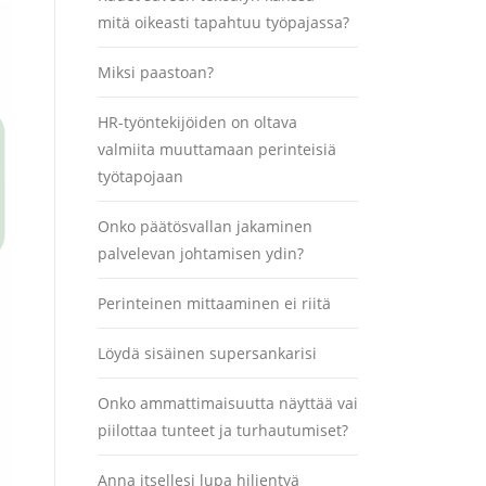
mitä oikeasti tapahtuu työpajassa?
Miksi paastoan?
HR-työntekijöiden on oltava
valmiita muuttamaan perinteisiä
työtapojaan
Onko päätösvallan jakaminen
palvelevan johtamisen ydin?
Perinteinen mittaaminen ei riitä
Löydä sisäinen supersankarisi
Onko ammattimaisuutta näyttää vai
piilottaa tunteet ja turhautumiset?
Anna itsellesi lupa hiljentyä