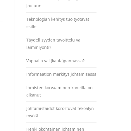
jouluun
Teknologian kehitys tuo työtavat
esille
Täydellisyyden tavoittelu vai
laiminlyönti?
Vapaalla vai (kaula)pannassa?
Informaation merkitys johtamisessa
Ihmisten korvaaminen koneilla on
alkanut
Johtamistaidot korostuvat tekoälyn
myötä
Henkilökohtainen johtaminen