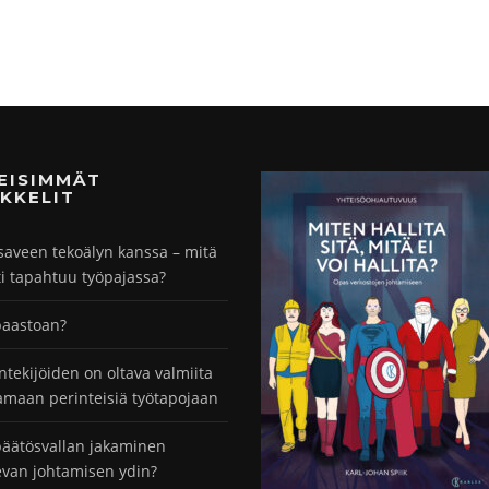
MEISIMMÄT
KKELIT
saveen tekoälyn kanssa – mitä
ti tapahtuu työpajassa?
paastoan?
ntekijöiden on oltava valmiita
maan perinteisiä työtapojaan
äätösvallan jakaminen
evan johtamisen ydin?