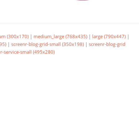
um (300x170)
|
medium_large (768x435)
|
large (790x447)
|
95)
|
screenr-blog-grid-small (350x198)
|
screenr-blog-grid
r-service-small (495x280)