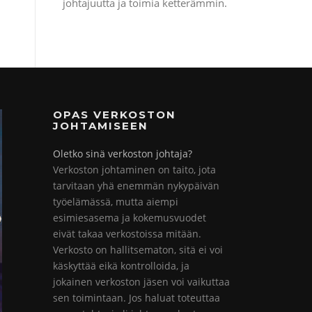
johtajuutta ja toimia ketterämmin.
OPAS VERKOSTON
JOHTAMISEEN
Oletko sinä verkoston johtaja?
Verkoston johtaminen on taito, jota
tarvitaan yhä enemmän nykypäivän
työelämässä, mutta aiempi
esimiesasema ja kokemusvuodet
eivät takaa verkostoissa mitään.
Verkosto on hallitsematon, sitä ei voi
käskyttää eikä kontrolloida, ja
jokainen verkoston jäsen voi vaikuttaa
sen toimintaan. Jos haluat toteuttaa