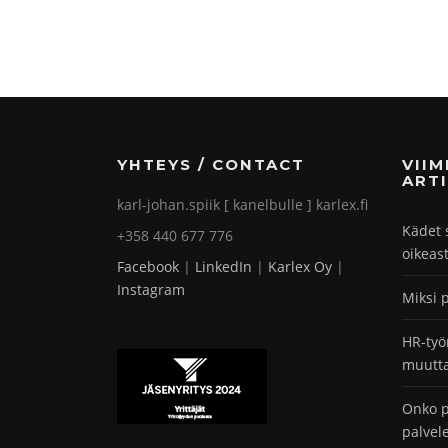
YHTEYS / CONTACT
VII
ARTI
karl-johan.spiik [ kanelbulle ] karlex.fi
Kädet 
+358 440 677 776
oikeas
Facebook
|
LinkedIn
|
Karlex Oy
|
Instagram
Miksi 
HR-työ
muutta
Onko p
palvel