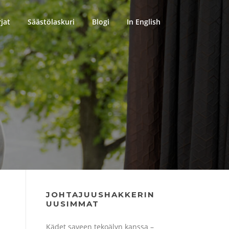
rjat
Säästölaskuri
Blogi
In English
JOHTAJUUSHAKKERIN
UUSIMMAT
Kädet saveen tekoälyn kanssa –