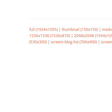
full (1934x1095)
|
thumbnail (150x150)
|
medi
1536x1536 (1536x870)
|
2048x2048 (1934x10
(530x300)
|
screenr-blog-list (706x400)
|
screen