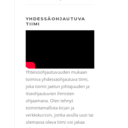
YHDESSÄOHJAUTUVA
TIIMI
Yhteisöohjautuvuuden mukaan
toimiva yhdessäohjautuva tiimi,
joka toimii jaetun johtajuuden ja
itseohjautuvien ihmisten
ohjaamana. Olen tehnyt
toimintamallista
kirjan ja
, jonka avulla uusi tai
verkkokurssin
olemassa oleva tiimi voi jakaa