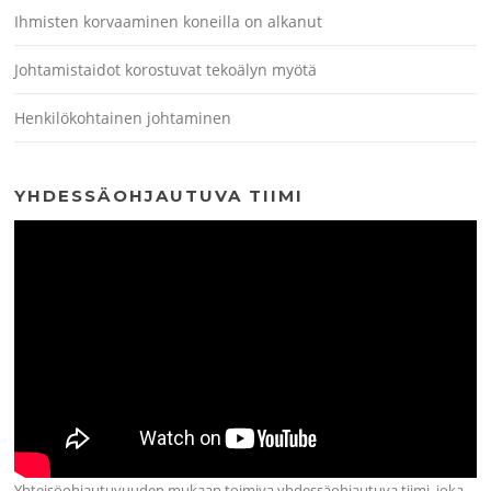
Ihmisten korvaaminen koneilla on alkanut
Johtamistaidot korostuvat tekoälyn myötä
Henkilökohtainen johtaminen
YHDESSÄOHJAUTUVA TIIMI
Yhteisöohjautuvuuden mukaan toimiva yhdessäohjautuva tiimi, joka