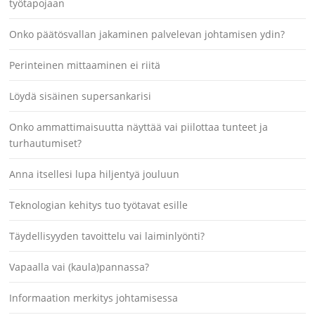
työtapojaan
Onko päätösvallan jakaminen palvelevan johtamisen ydin?
Perinteinen mittaaminen ei riitä
Löydä sisäinen supersankarisi
Onko ammattimaisuutta näyttää vai piilottaa tunteet ja
turhautumiset?
Anna itsellesi lupa hiljentyä jouluun
Teknologian kehitys tuo työtavat esille
Täydellisyyden tavoittelu vai laiminlyönti?
Vapaalla vai (kaula)pannassa?
Informaation merkitys johtamisessa