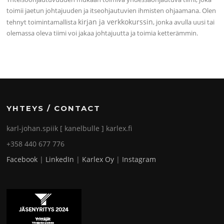
toimii jaetun johtajuuden ja itseohjautuvien ihmisten ohjaamana. Olen
kirjan ja verkkokurssin
tehnyt toimintamallista
, jonka avulla uusi tai
olemassa oleva tiimi voi jakaa johtajuutta ja toimia ketterämmin.
YHTEYS / CONTACT
karl-johan.spiik [ kanelbulle ] karlex.fi
+358 440 677 776
Facebook
|
LinkedIn
|
Karlex Oy
|
Instagram