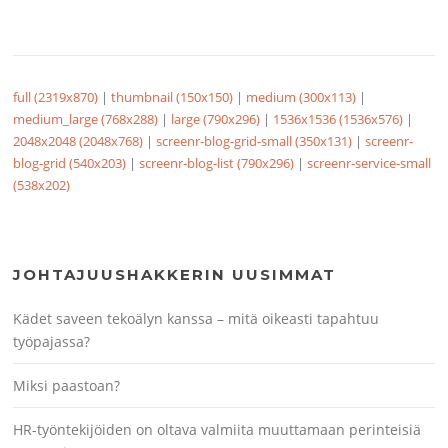
full (2319x870)
|
thumbnail (150x150)
|
medium (300x113)
|
medium_large (768x288)
|
large (790x296)
|
1536x1536 (1536x576)
|
2048x2048 (2048x768)
|
screenr-blog-grid-small (350x131)
|
screenr-
blog-grid (540x203)
|
screenr-blog-list (790x296)
|
screenr-service-small
(538x202)
JOHTAJUUSHAKKERIN UUSIMMAT
Kädet saveen tekoälyn kanssa – mitä oikeasti tapahtuu
työpajassa?
Miksi paastoan?
HR-työntekijöiden on oltava valmiita muuttamaan perinteisiä