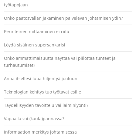
työtapojaan
Onko päätösvallan jakaminen palvelevan johtamisen ydin?
Perinteinen mittaaminen ei riitä
Löydä sisäinen supersankarisi
Onko ammattimaisuutta näyttää vai piilottaa tunteet ja
turhautumiset?
Anna itsellesi lupa hiljentyä jouluun
Teknologian kehitys tuo työtavat esille
Täydellisyyden tavoittelu vai laiminlyönti?
Vapaalla vai (kaula)pannassa?
Informaation merkitys johtamisessa