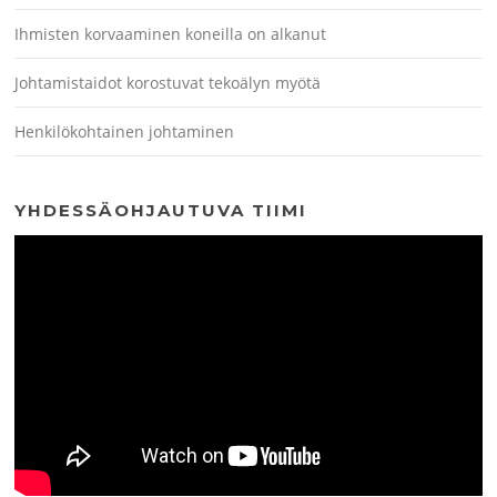
Ihmisten korvaaminen koneilla on alkanut
Johtamistaidot korostuvat tekoälyn myötä
Henkilökohtainen johtaminen
YHDESSÄOHJAUTUVA TIIMI