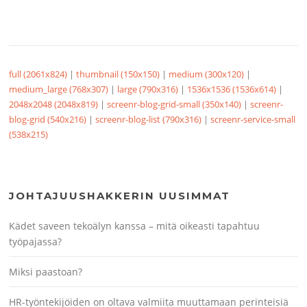
full (2061x824)
|
thumbnail (150x150)
|
medium (300x120)
|
medium_large (768x307)
|
large (790x316)
|
1536x1536 (1536x614)
|
2048x2048 (2048x819)
|
screenr-blog-grid-small (350x140)
|
screenr-
blog-grid (540x216)
|
screenr-blog-list (790x316)
|
screenr-service-small
(538x215)
JOHTAJUUSHAKKERIN UUSIMMAT
Kädet saveen tekoälyn kanssa – mitä oikeasti tapahtuu
työpajassa?
Miksi paastoan?
HR-työntekijöiden on oltava valmiita muuttamaan perinteisiä