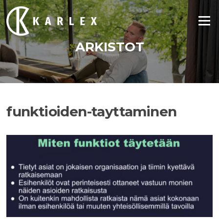
Siirry
suoraan
Valikko
sisältöön
ARKISTOT
funktioiden-tayttaminen