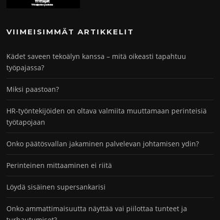
VIIMEISIMMÄT ARTIKKELIT
Kädet saveen tekoälyn kanssa – mitä oikeasti tapahtuu
työpajassa?
Miksi paastoan?
HR-työntekijöiden on oltava valmiita muuttamaan perinteisiä
työtapojaan
Onko päätösvallan jakaminen palvelevan johtamisen ydin?
Perinteinen mittaaminen ei riitä
Löydä sisäinen supersankarisi
Onko ammattimaisuutta näyttää vai piilottaa tunteet ja
turhautumiset?