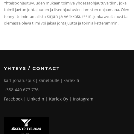
Yhteisöohjautuvuuden mukaan toimiva yhdessäohjautuva tiimi, joka
toimii jaetun johtajuuden ja itseohjautuvien ihmisten ohjaamana. Olen
kirjan ja verkkokurssin
tehnyt toimintamallista
, jonka avulla uusi tai
olemassa oleva tiimi voi jakaa johtajuutta ja toimia ketterämmin.
YHTEYS / CONTACT
karl-johan.spiik [ kanelbulle ] karlex.fi
+358 440 677 776
Facebook
|
LinkedIn
|
Karlex Oy
|
Instagram