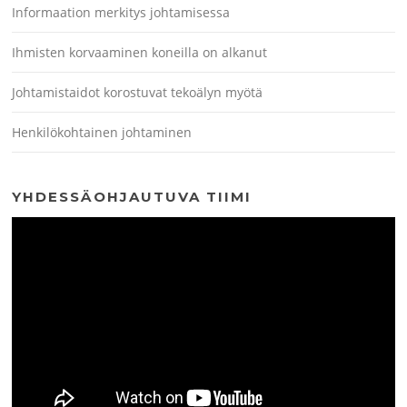
Informaation merkitys johtamisessa
Ihmisten korvaaminen koneilla on alkanut
Johtamistaidot korostuvat tekoälyn myötä
Henkilökohtainen johtaminen
YHDESSÄOHJAUTUVA TIIMI