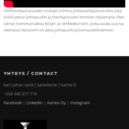
Yhteisöohjautuvuuden mukaan toimiva yhdessäohjautuva tiimi, joka
toimii jaetun johtajuuden ja itseohjautuvien ihmisten ohjaamana. Olen
kirjan ja verkkokurssin
tehnyt toimintamallista
, jonka avulla uusi tai
olemassa oleva tiimi voi jakaa johtajuutta ja toimia ketterämmin.
YHTEYS / CONTACT
karl-johan.spiik [ kanelbulle ] karlex.fi
+358 440 677 776
Facebook
|
LinkedIn
|
Karlex Oy
|
Instagram