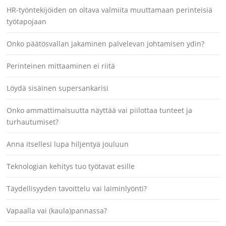
HR-työntekijöiden on oltava valmiita muuttamaan perinteisiä
työtapojaan
Onko päätösvallan jakaminen palvelevan johtamisen ydin?
Perinteinen mittaaminen ei riitä
Löydä sisäinen supersankarisi
Onko ammattimaisuutta näyttää vai piilottaa tunteet ja
turhautumiset?
Anna itsellesi lupa hiljentyä jouluun
Teknologian kehitys tuo työtavat esille
Täydellisyyden tavoittelu vai laiminlyönti?
Vapaalla vai (kaula)pannassa?