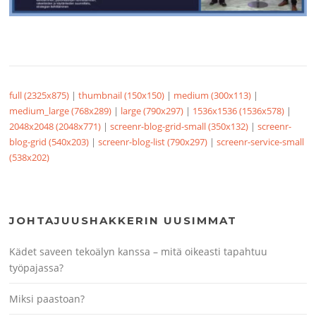
full (2325x875)
|
thumbnail (150x150)
|
medium (300x113)
|
medium_large (768x289)
|
large (790x297)
|
1536x1536 (1536x578)
|
2048x2048 (2048x771)
|
screenr-blog-grid-small (350x132)
|
screenr-
blog-grid (540x203)
|
screenr-blog-list (790x297)
|
screenr-service-small
(538x202)
JOHTAJUUSHAKKERIN UUSIMMAT
Kädet saveen tekoälyn kanssa – mitä oikeasti tapahtuu
työpajassa?
Miksi paastoan?