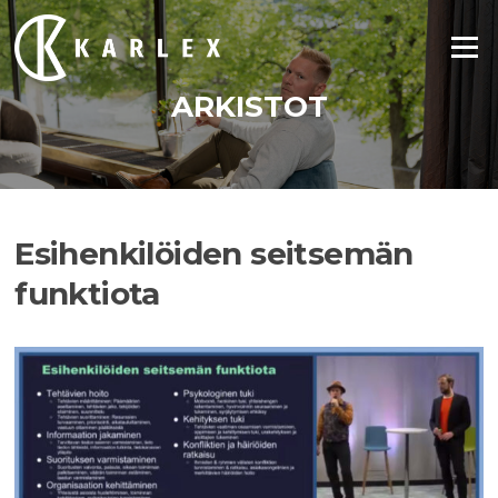
Siirry
suoraan
Valikko
sisältöön
ARKISTOT
Esihenkilöiden seitsemän
funktiota