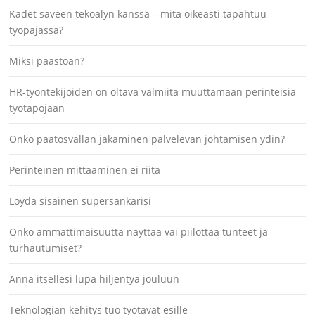
Kädet saveen tekoälyn kanssa – mitä oikeasti tapahtuu
työpajassa?
Miksi paastoan?
HR-työntekijöiden on oltava valmiita muuttamaan perinteisiä
työtapojaan
Onko päätösvallan jakaminen palvelevan johtamisen ydin?
Perinteinen mittaaminen ei riitä
Löydä sisäinen supersankarisi
Onko ammattimaisuutta näyttää vai piilottaa tunteet ja
turhautumiset?
Anna itsellesi lupa hiljentyä jouluun
Teknologian kehitys tuo työtavat esille