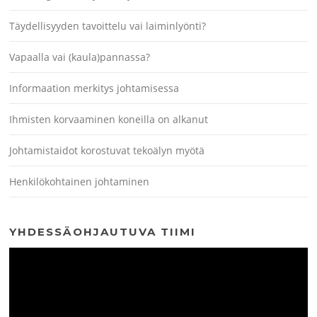
Täydellisyyden tavoittelu vai laiminlyönti?
Vapaalla vai (kaula)pannassa?
Informaation merkitys johtamisessa
Ihmisten korvaaminen koneilla on alkanut
Johtamistaidot korostuvat tekoälyn myötä
Henkilökohtainen johtaminen
YHDESSÄOHJAUTUVA TIIMI