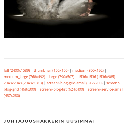
full (2400x1539)
|
thumbnail (150x150)
|
medium (300x192)
|
medium_large (768x492)
|
large (790x507)
|
1536x1536 (1536x985)
|
2048x2048 (2048x1313)
|
screenr-blog-grid-small (312x200)
|
screenr-
blog-grid (468x300)
|
screenr-blog-list (624x400)
|
screenr-service-small
(437x280)
JOHTAJUUSHAKKERIN UUSIMMAT