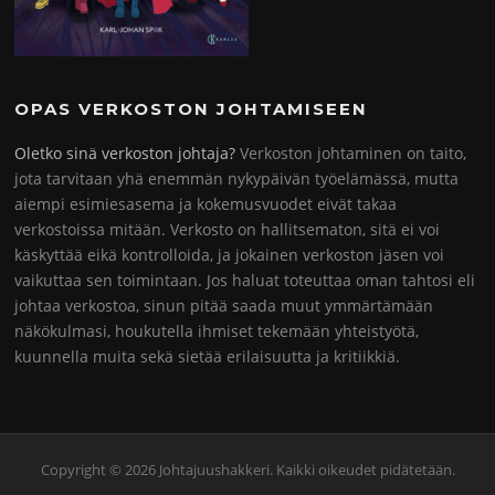
OPAS VERKOSTON JOHTAMISEEN
Oletko sinä verkoston johtaja?
Verkoston johtaminen on taito,
jota tarvitaan yhä enemmän nykypäivän työelämässä, mutta
aiempi esimiesasema ja kokemusvuodet eivät takaa
verkostoissa mitään. Verkosto on hallitsematon, sitä ei voi
käskyttää eikä kontrolloida, ja jokainen verkoston jäsen voi
vaikuttaa sen toimintaan. Jos haluat toteuttaa oman tahtosi eli
johtaa verkostoa, sinun pitää saada muut ymmärtämään
näkökulmasi, houkutella ihmiset tekemään yhteistyötä,
kuunnella muita sekä sietää erilaisuutta ja kritiikkiä.
Copyright © 2026 Johtajuushakkeri. Kaikki oikeudet pidätetään.