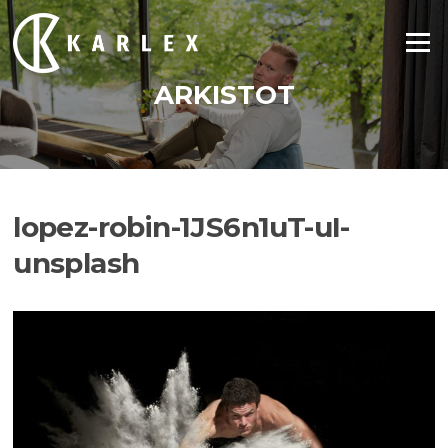
Siirry
suoraan
Valikko
sisältöön
ARKISTOT
lopez-robin-1JS6n1uT-uI-
unsplash