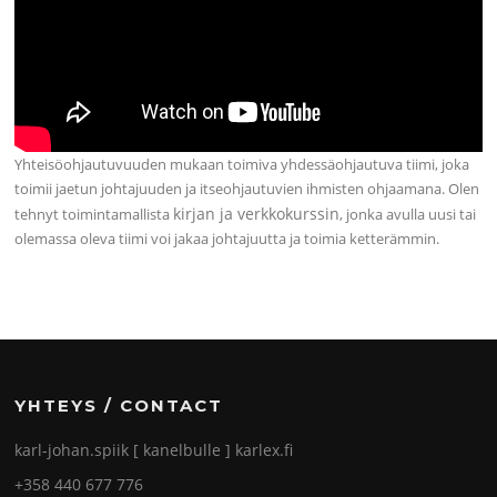
Yhteisöohjautuvuuden mukaan toimiva yhdessäohjautuva tiimi, joka
toimii jaetun johtajuuden ja itseohjautuvien ihmisten ohjaamana. Olen
kirjan ja verkkokurssin
tehnyt toimintamallista
, jonka avulla uusi tai
olemassa oleva tiimi voi jakaa johtajuutta ja toimia ketterämmin.
YHTEYS / CONTACT
karl-johan.spiik [ kanelbulle ] karlex.fi
+358 440 677 776