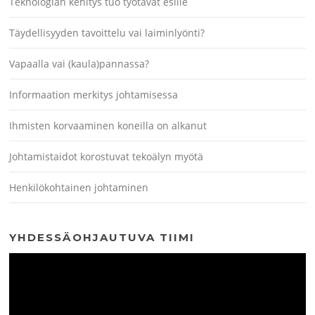
Teknologian kehitys tuo työtavat esille
Täydellisyyden tavoittelu vai laiminlyönti?
Vapaalla vai (kaula)pannassa?
Informaation merkitys johtamisessa
Ihmisten korvaaminen koneilla on alkanut
Johtamistaidot korostuvat tekoälyn myötä
Henkilökohtainen johtaminen
YHDESSÄOHJAUTUVA TIIMI