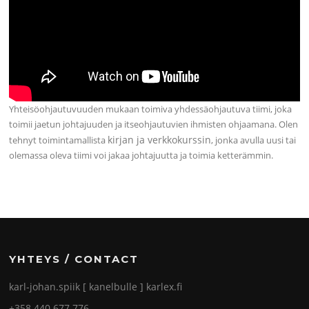
Yhteisöohjautuvuuden mukaan toimiva yhdessäohjautuva tiimi, joka
toimii jaetun johtajuuden ja itseohjautuvien ihmisten ohjaamana. Olen
kirjan ja verkkokurssin
tehnyt toimintamallista
, jonka avulla uusi tai
olemassa oleva tiimi voi jakaa johtajuutta ja toimia ketterämmin.
YHTEYS / CONTACT
karl-johan.spiik [ kanelbulle ] karlex.fi
+358 440 677 776