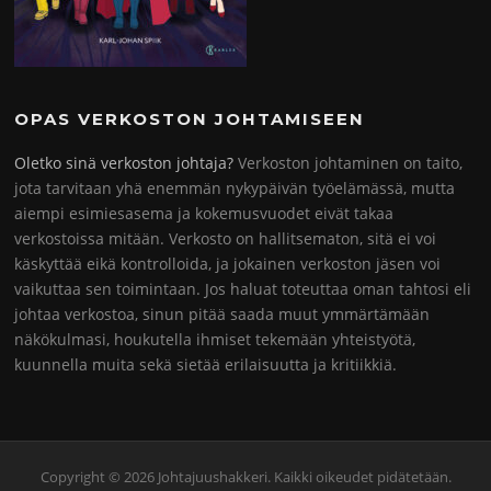
OPAS VERKOSTON JOHTAMISEEN
Oletko sinä verkoston johtaja?
Verkoston johtaminen on taito,
jota tarvitaan yhä enemmän nykypäivän työelämässä, mutta
aiempi esimiesasema ja kokemusvuodet eivät takaa
verkostoissa mitään. Verkosto on hallitsematon, sitä ei voi
käskyttää eikä kontrolloida, ja jokainen verkoston jäsen voi
vaikuttaa sen toimintaan. Jos haluat toteuttaa oman tahtosi eli
johtaa verkostoa, sinun pitää saada muut ymmärtämään
näkökulmasi, houkutella ihmiset tekemään yhteistyötä,
kuunnella muita sekä sietää erilaisuutta ja kritiikkiä.
Copyright © 2026 Johtajuushakkeri. Kaikki oikeudet pidätetään.