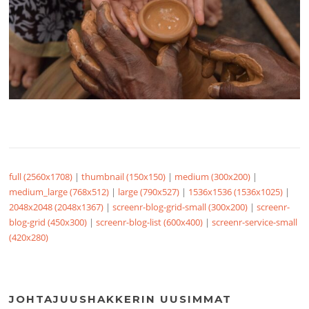
full (2560x1708)
|
thumbnail (150x150)
|
medium (300x200)
|
medium_large (768x512)
|
large (790x527)
|
1536x1536 (1536x1025)
|
2048x2048 (2048x1367)
|
screenr-blog-grid-small (300x200)
|
screenr-
blog-grid (450x300)
|
screenr-blog-list (600x400)
|
screenr-service-small
(420x280)
JOHTAJUUSHAKKERIN UUSIMMAT