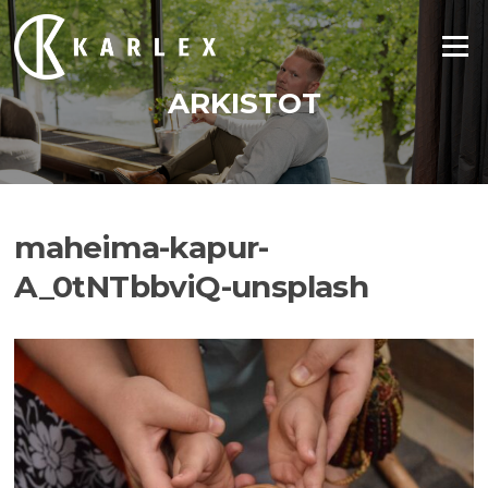
Siirry
suoraan
Valikko
sisältöön
ARKISTOT
maheima-kapur-
A_0tNTbbviQ-unsplash