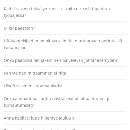
Kädet saveen tekoälyn kanssa – mitä oikeasti tapahtuu
työpajassa?
Miksi paastoan?
HR-työntekijöiden on oltava valmiita muuttamaan perinteisiä
työtapojaan
Onko päätösvallan jakaminen palvelevan johtamisen ydin?
Perinteinen mittaaminen ei riitä
Löydä sisäinen supersankarisi
Onko ammattimaisuutta näyttää vai piilottaa tunteet ja
turhautumiset?
Anna itsellesi lupa hiljentyä jouluun