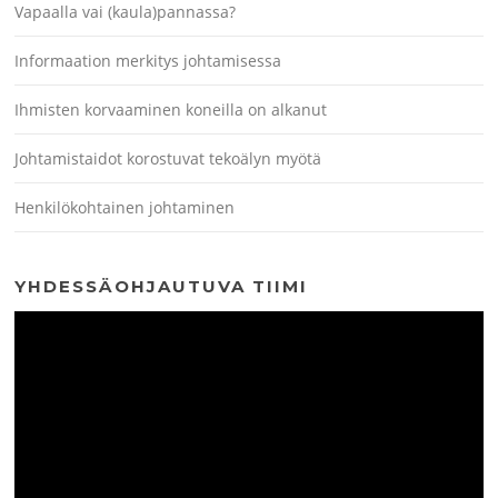
Vapaalla vai (kaula)pannassa?
Informaation merkitys johtamisessa
Ihmisten korvaaminen koneilla on alkanut
Johtamistaidot korostuvat tekoälyn myötä
Henkilökohtainen johtaminen
YHDESSÄOHJAUTUVA TIIMI