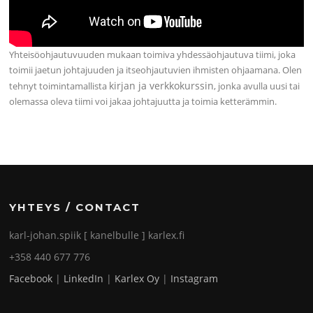
Yhteisöohjautuvuuden mukaan toimiva yhdessäohjautuva tiimi, joka
toimii jaetun johtajuuden ja itseohjautuvien ihmisten ohjaamana. Olen
kirjan ja verkkokurssin
tehnyt toimintamallista
, jonka avulla uusi tai
olemassa oleva tiimi voi jakaa johtajuutta ja toimia ketterämmin.
YHTEYS / CONTACT
karl-johan.spiik [ kanelbulle ] karlex.fi
+358 440 677 776
Facebook
|
LinkedIn
|
Karlex Oy
|
Instagram