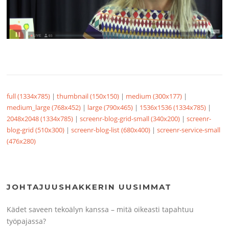
full (1334x785)
|
thumbnail (150x150)
|
medium (300x177)
|
medium_large (768x452)
|
large (790x465)
|
1536x1536 (1334x785)
|
2048x2048 (1334x785)
|
screenr-blog-grid-small (340x200)
|
screenr-
blog-grid (510x300)
|
screenr-blog-list (680x400)
|
screenr-service-small
(476x280)
JOHTAJUUSHAKKERIN UUSIMMAT
Kädet saveen tekoälyn kanssa – mitä oikeasti tapahtuu
työpajassa?