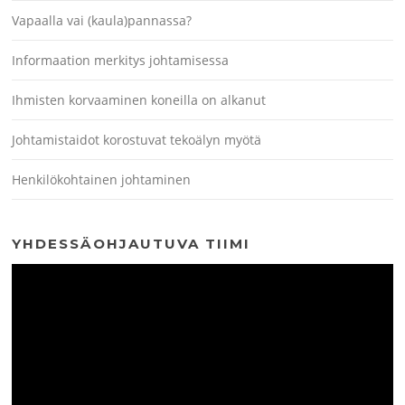
Vapaalla vai (kaula)pannassa?
Informaation merkitys johtamisessa
Ihmisten korvaaminen koneilla on alkanut
Johtamistaidot korostuvat tekoälyn myötä
Henkilökohtainen johtaminen
YHDESSÄOHJAUTUVA TIIMI