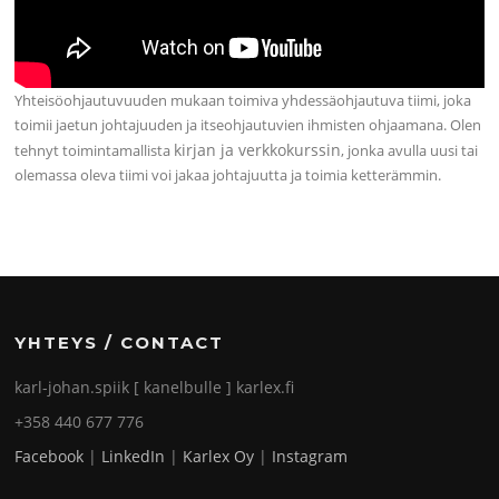
Yhteisöohjautuvuuden mukaan toimiva yhdessäohjautuva tiimi, joka
toimii jaetun johtajuuden ja itseohjautuvien ihmisten ohjaamana. Olen
kirjan ja verkkokurssin
tehnyt toimintamallista
, jonka avulla uusi tai
olemassa oleva tiimi voi jakaa johtajuutta ja toimia ketterämmin.
YHTEYS / CONTACT
karl-johan.spiik [ kanelbulle ] karlex.fi
+358 440 677 776
Facebook
|
LinkedIn
|
Karlex Oy
|
Instagram