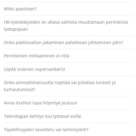
Miksi paastoan?
HR-työntekijöiden on oltava valmiita muuttamaan perinteisiä
työtapojaan
Onko päätösvallan jakaminen palvelevan johtamisen ydin?
Perinteinen mittaaminen ei riitä
Löydä sisäinen supersankarisi
Onko ammattimaisuutta näyttää vai piilottaa tunteet ja
turhautumiset?
Anna itsellesi lupa hiljentyä jouluun
Teknologian kehitys tuo työtavat esille
Täydellisyyden tavoittelu vai laiminlyönti?