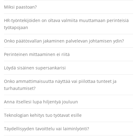
Miksi paastoan?
HR-työntekijöiden on oltava valmiita muuttamaan perinteisiä
työtapojaan
Onko päätösvallan jakaminen palvelevan johtamisen ydin?
Perinteinen mittaaminen ei riitä
Löydä sisäinen supersankarisi
Onko ammattimaisuutta näyttää vai piilottaa tunteet ja
turhautumiset?
Anna itsellesi lupa hiljentyä jouluun
Teknologian kehitys tuo työtavat esille
Täydellisyyden tavoittelu vai laiminlyönti?