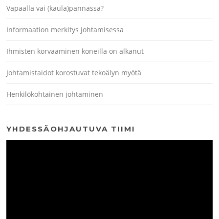
Vapaalla vai (kaula)pannassa?
Informaation merkitys johtamisessa
Ihmisten korvaaminen koneilla on alkanut
Johtamistaidot korostuvat tekoälyn myötä
Henkilökohtainen johtaminen
YHDESSÄOHJAUTUVA TIIMI