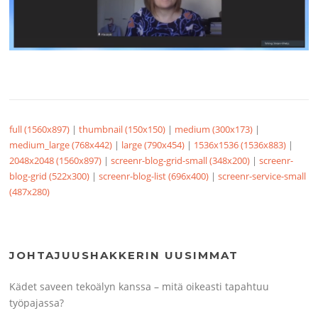
full (1560x897)
|
thumbnail (150x150)
|
medium (300x173)
|
medium_large (768x442)
|
large (790x454)
|
1536x1536 (1536x883)
|
2048x2048 (1560x897)
|
screenr-blog-grid-small (348x200)
|
screenr-
blog-grid (522x300)
|
screenr-blog-list (696x400)
|
screenr-service-small
(487x280)
JOHTAJUUSHAKKERIN UUSIMMAT
Kädet saveen tekoälyn kanssa – mitä oikeasti tapahtuu
työpajassa?