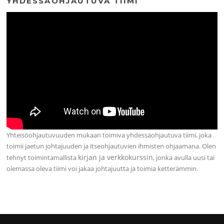
YHDESSÄOHJAUTUVA TIIMI
Yhteisöohjautuvuuden mukaan toimiva yhdessäohjautuva tiimi, joka
toimii jaetun johtajuuden ja itseohjautuvien ihmisten ohjaamana. Olen
kirjan ja verkkokurssin
tehnyt toimintamallista
, jonka avulla uusi tai
olemassa oleva tiimi voi jakaa johtajuutta ja toimia ketterämmin.