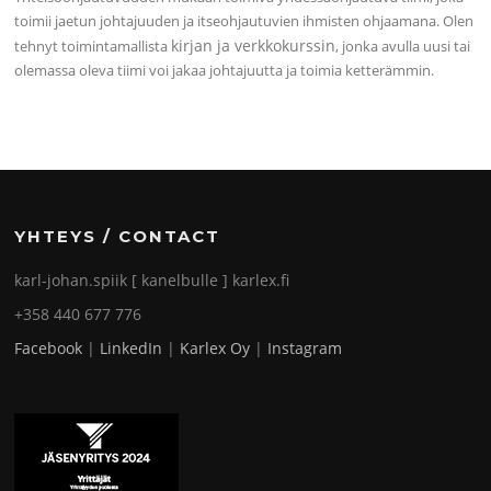
toimii jaetun johtajuuden ja itseohjautuvien ihmisten ohjaamana. Olen
kirjan ja verkkokurssin
tehnyt toimintamallista
, jonka avulla uusi tai
olemassa oleva tiimi voi jakaa johtajuutta ja toimia ketterämmin.
YHTEYS / CONTACT
karl-johan.spiik [ kanelbulle ] karlex.fi
+358 440 677 776
Facebook
|
LinkedIn
|
Karlex Oy
|
Instagram