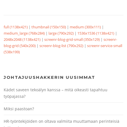
full (1138x421)
|
thumbnail (150x150)
|
medium (300x111)
|
medium_large (768x284)
|
large (790x292)
|
1536x1536 (1138x421)
|
2048x2048 (1138x421)
|
screenr-blog-grid-small (350x129)
|
screenr-
blog-grid (540x200)
|
screenr-blog-list (790x292)
|
screenr-service-small
(538x199)
JOHTAJUUSHAKKERIN UUSIMMAT
Kädet saveen tekoälyn kanssa – mitä oikeasti tapahtuu
työpajassa?
Miksi paastoan?
HR-työntekijöiden on oltava valmiita muuttamaan perinteisiä