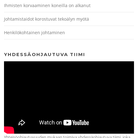
Ihmisten korvaaminen koneilla on alkanut
Johtamistaidot korostuvat tekoälyn myötä
Henkilökohtainen johtaminen
YHDESSÄOHJAUTUVA TIIMI
Yhteisöohjautuvuuden mukaan toimiva yhdessäohjautuva tiimi, joka