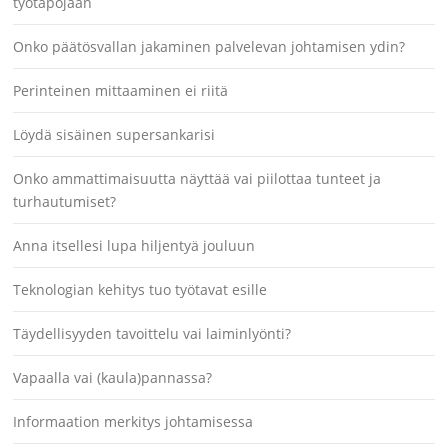
työtapojaan
Onko päätösvallan jakaminen palvelevan johtamisen ydin?
Perinteinen mittaaminen ei riitä
Löydä sisäinen supersankarisi
Onko ammattimaisuutta näyttää vai piilottaa tunteet ja
turhautumiset?
Anna itsellesi lupa hiljentyä jouluun
Teknologian kehitys tuo työtavat esille
Täydellisyyden tavoittelu vai laiminlyönti?
Vapaalla vai (kaula)pannassa?
Informaation merkitys johtamisessa