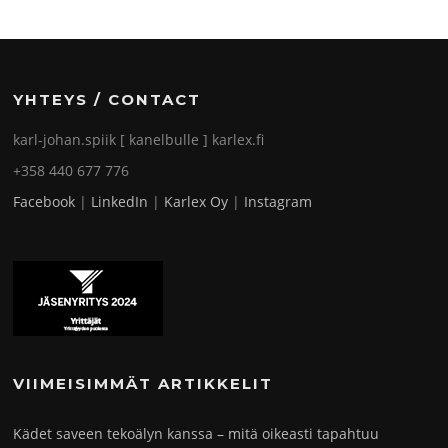
YHTEYS / CONTACT
karl-johan.spiik [ kanelbulle ] karlex.fi
+358 440 677 776
Facebook
|
LinkedIn
|
Karlex Oy
|
Instagram
VIIMEISIMMÄT ARTIKKELIT
Kädet saveen tekoälyn kanssa – mitä oikeasti tapahtuu