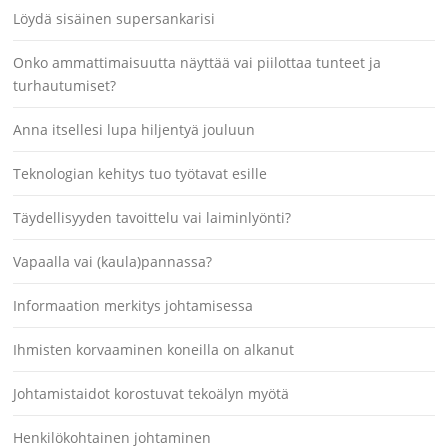
Löydä sisäinen supersankarisi
Onko ammattimaisuutta näyttää vai piilottaa tunteet ja
turhautumiset?
Anna itsellesi lupa hiljentyä jouluun
Teknologian kehitys tuo työtavat esille
Täydellisyyden tavoittelu vai laiminlyönti?
Vapaalla vai (kaula)pannassa?
Informaation merkitys johtamisessa
Ihmisten korvaaminen koneilla on alkanut
Johtamistaidot korostuvat tekoälyn myötä
Henkilökohtainen johtaminen