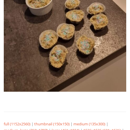
full (1152x2560)
|
thumbnail (150x150)
|
medium (135x300)
|