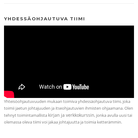
YHDESSÄOHJAUTUVA TIIMI
Yhteisöohjautuvuuden mukaan toimiva yhdessäohjautuva tiimi, joka
toimii jaetun johtajuuden ja itseohjautuvien ihmisten ohjaamana. Olen
kirjan ja verkkokurssin
tehnyt toimintamallista
, jonka avulla uusi tai
olemassa oleva tiimi voi jakaa johtajuutta ja toimia ketterämmin.