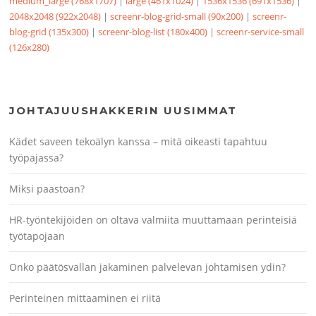
medium_large (768x1707)
|
large (461x1024)
|
1536x1536 (691x1536)
|
2048x2048 (922x2048)
|
screenr-blog-grid-small (90x200)
|
screenr-
blog-grid (135x300)
|
screenr-blog-list (180x400)
|
screenr-service-small
(126x280)
JOHTAJUUSHAKKERIN UUSIMMAT
Kädet saveen tekoälyn kanssa – mitä oikeasti tapahtuu
työpajassa?
Miksi paastoan?
HR-työntekijöiden on oltava valmiita muuttamaan perinteisiä
työtapojaan
Onko päätösvallan jakaminen palvelevan johtamisen ydin?
Perinteinen mittaaminen ei riitä