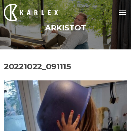
Siirry
suoraan
Valikko
sisältöön
ARKISTOT
20221022_091115