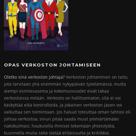
OPAS VERKOSTON JOHTAMISEEN
Oletko sinä verkoston johtaja?
Verkoston johtaminen on taito,
jota tarvitaan yhä enemmän nykypäivän työelämässä, mutta
aiempi esimiesasema ja kokemusvuodet eivät takaa
verkostoissa mitään. Verkosto on hallitsematon, sitä ei voi
käskyttää eikä kontrolloida, ja jokainen verkoston jäsen voi
vaikuttaa sen toimintaan. Jos haluat toteuttaa oman tahtosi eli
johtaa verkostoa, sinun pitää saada muut ymmärtämään
näkökulmasi, houkutella ihmiset tekemään yhteistyötä,
kuunnella muita sekä sietää erilaisuutta ja kritiikkiä.