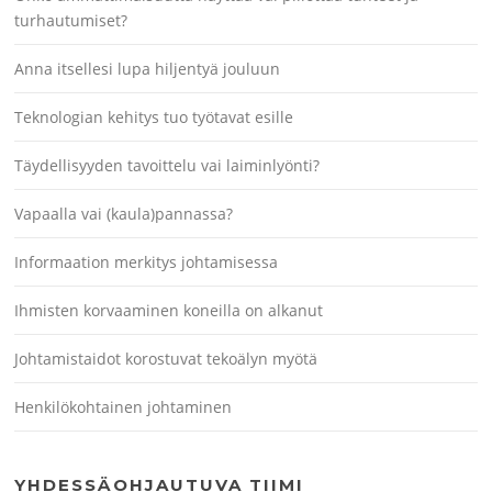
turhautumiset?
Anna itsellesi lupa hiljentyä jouluun
Teknologian kehitys tuo työtavat esille
Täydellisyyden tavoittelu vai laiminlyönti?
Vapaalla vai (kaula)pannassa?
Informaation merkitys johtamisessa
Ihmisten korvaaminen koneilla on alkanut
Johtamistaidot korostuvat tekoälyn myötä
Henkilökohtainen johtaminen
YHDESSÄOHJAUTUVA TIIMI