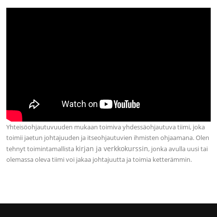
Yhteisöohjautuvuuden mukaan toimiva yhdessäohjautuva tiimi, joka
toimii jaetun johtajuuden ja itseohjautuvien ihmisten ohjaamana. Olen
kirjan ja verkkokurssin
tehnyt toimintamallista
, jonka avulla uusi tai
olemassa oleva tiimi voi jakaa johtajuutta ja toimia ketterämmin.