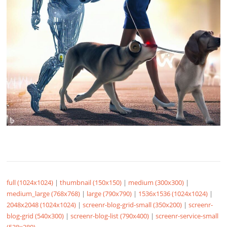
full (1024x1024)
|
thumbnail (150x150)
|
medium (300x300)
|
medium_large (768x768)
|
large (790x790)
|
1536x1536 (1024x1024)
|
2048x2048 (1024x1024)
|
screenr-blog-grid-small (350x200)
|
screenr-
blog-grid (540x300)
|
screenr-blog-list (790x400)
|
screenr-service-small