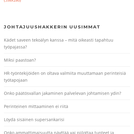
(538x280)
JOHTAJUUSHAKKERIN UUSIMMAT
Kädet saveen tekoälyn kanssa – mitä oikeasti tapahtuu
työpajassa?
Miksi paastoan?
HR-työntekijöiden on oltava valmiita muuttamaan perinteisiä
työtapojaan
Onko päätösvallan jakaminen palvelevan johtamisen ydin?
Perinteinen mittaaminen ei riitä
Löydä sisäinen supersankarisi
Onko ammattimaisuutta näyttää vai piilottaa tunteet ja