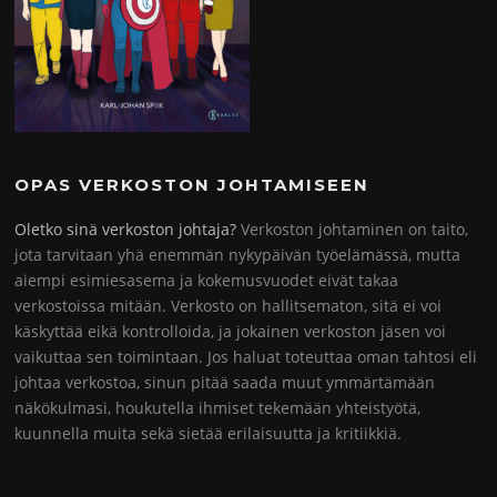
OPAS VERKOSTON JOHTAMISEEN
Oletko sinä verkoston johtaja?
Verkoston johtaminen on taito,
jota tarvitaan yhä enemmän nykypäivän työelämässä, mutta
aiempi esimiesasema ja kokemusvuodet eivät takaa
verkostoissa mitään. Verkosto on hallitsematon, sitä ei voi
käskyttää eikä kontrolloida, ja jokainen verkoston jäsen voi
vaikuttaa sen toimintaan. Jos haluat toteuttaa oman tahtosi eli
johtaa verkostoa, sinun pitää saada muut ymmärtämään
näkökulmasi, houkutella ihmiset tekemään yhteistyötä,
kuunnella muita sekä sietää erilaisuutta ja kritiikkiä.