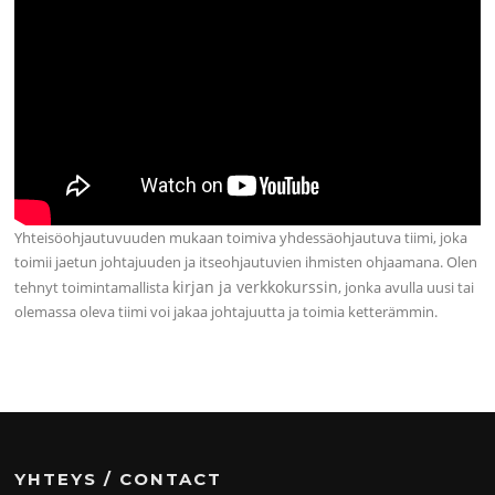
Yhteisöohjautuvuuden mukaan toimiva yhdessäohjautuva tiimi, joka
toimii jaetun johtajuuden ja itseohjautuvien ihmisten ohjaamana. Olen
kirjan ja verkkokurssin
tehnyt toimintamallista
, jonka avulla uusi tai
olemassa oleva tiimi voi jakaa johtajuutta ja toimia ketterämmin.
YHTEYS / CONTACT