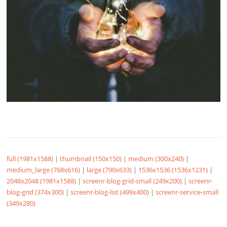
full (1981x1588)
|
thumbnail (150x150)
|
medium (300x240)
|
medium_large (768x616)
|
large (790x633)
|
1536x1536 (1536x1231)
|
2048x2048 (1981x1588)
|
screenr-blog-grid-small (249x200)
|
screenr-
blog-grid (374x300)
|
screenr-blog-list (499x400)
|
screenr-service-small
(349x280)