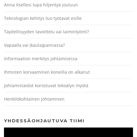
Anna itsellesi lupa hiljentyä jouluun
Teknologian kehitys tuo työtavat esille
Täydellisyyden tavoittelu vai laiminlyönti?
Vapaalla vai (kaula)pannassa?
Informaation merkitys johtamisessa
Ihmisten korvaaminen koneilla on alkanut
Johtamistaidot korostuvat tekoälyn myötä
Henkilökohtainen johtaminen
YHDESSÄOHJAUTUVA TIIMI