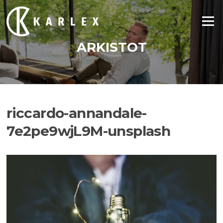
Siirry
suoraan
Valikko
sisältöön
ARKISTOT
riccardo-annandale-
7e2pe9wjL9M-unsplash