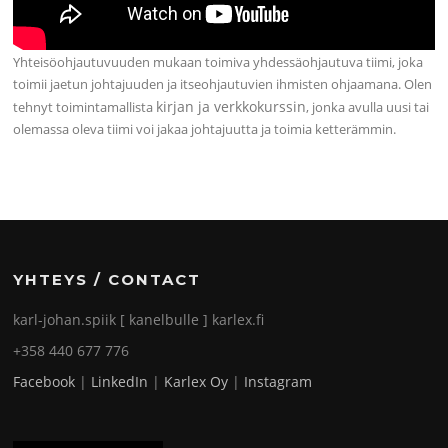
Yhteisöohjautuvuuden mukaan toimiva yhdessäohjautuva tiimi, joka
toimii jaetun johtajuuden ja itseohjautuvien ihmisten ohjaamana. Olen
kirjan ja verkkokurssin
tehnyt toimintamallista
, jonka avulla uusi tai
olemassa oleva tiimi voi jakaa johtajuutta ja toimia ketterämmin.
YHTEYS / CONTACT
karl-johan.spiik [ kanelbulle ] karlex.fi
+358 440 677 776
Facebook
|
LinkedIn
|
Karlex Oy
|
Instagram