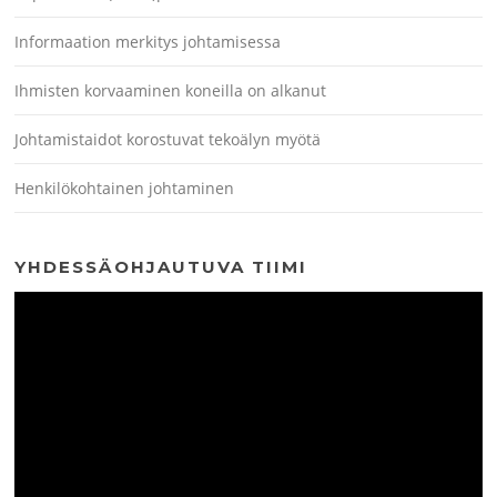
Informaation merkitys johtamisessa
Ihmisten korvaaminen koneilla on alkanut
Johtamistaidot korostuvat tekoälyn myötä
Henkilökohtainen johtaminen
YHDESSÄOHJAUTUVA TIIMI