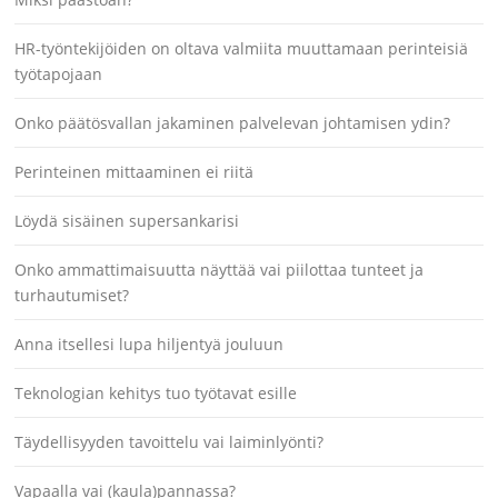
HR-työntekijöiden on oltava valmiita muuttamaan perinteisiä
työtapojaan
Onko päätösvallan jakaminen palvelevan johtamisen ydin?
Perinteinen mittaaminen ei riitä
Löydä sisäinen supersankarisi
Onko ammattimaisuutta näyttää vai piilottaa tunteet ja
turhautumiset?
Anna itsellesi lupa hiljentyä jouluun
Teknologian kehitys tuo työtavat esille
Täydellisyyden tavoittelu vai laiminlyönti?
Vapaalla vai (kaula)pannassa?