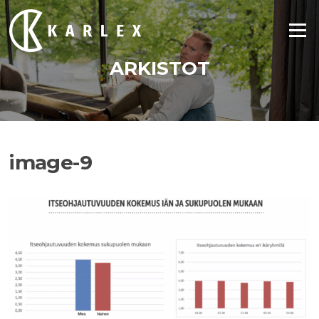
Siirry
suoraan
Valikko
sisältöön
ARKISTOT
image-9