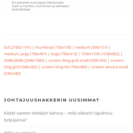
full (2185x1141)
|
thumbnail (150x150)
|
medium (300x157)
|
medium_large (768x401)
|
large (790x413)
|
1536x1536 (1536x802)
|
2048x2048 (2048x1069)
|
screenr-blog-grid-small (350x183)
|
screenr-
blog-grid (540x282)
|
screenr-blog-list (766x400)
|
screenr-service-small
(536x280)
JOHTAJUUSHAKKERIN UUSIMMAT
Kädet saveen tekoälyn kanssa – mitä oikeasti tapahtuu
työpajassa?
Miksi paastoan?