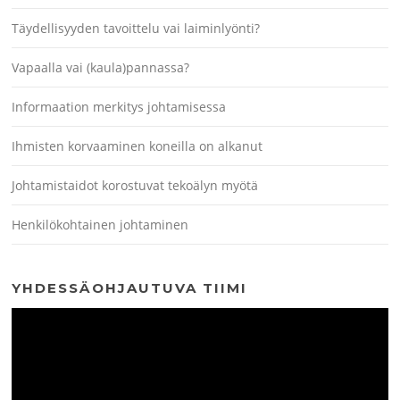
Täydellisyyden tavoittelu vai laiminlyönti?
Vapaalla vai (kaula)pannassa?
Informaation merkitys johtamisessa
Ihmisten korvaaminen koneilla on alkanut
Johtamistaidot korostuvat tekoälyn myötä
Henkilökohtainen johtaminen
YHDESSÄOHJAUTUVA TIIMI