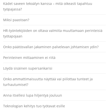
Kädet saveen tekoälyn kanssa – mitä oikeasti tapahtuu
työpajassa?
Miksi paastoan?
HR-työntekijöiden on oltava valmiita muuttamaan perinteisiä
työtapojaan
Onko päätösvallan jakaminen palvelevan johtamisen ydin?
Perinteinen mittaaminen ei riitä
Löydä sisäinen supersankarisi
Onko ammattimaisuutta näyttää vai piilottaa tunteet ja
turhautumiset?
Anna itsellesi lupa hiljentyä jouluun
Teknologian kehitys tuo työtavat esille