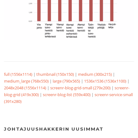
full (1556x1114)
|
thumbnail (150x150)
|
medium (300x215)
|
medium_large (768x550)
|
large (790x565)
|
1536x1536 (1536x1100)
|
2048x2048 (1556x1114)
|
screenr-blog-grid-small (279x200)
|
screenr-
blog-grid (419x300)
|
screenr-blog-list (559x400)
|
screenr-service-small
(391x280)
JOHTAJUUSHAKKERIN UUSIMMAT