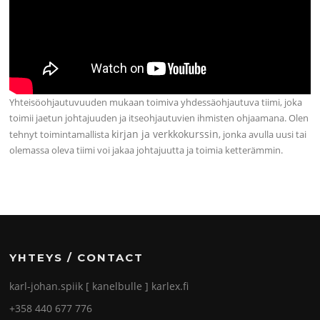
Yhteisöohjautuvuuden mukaan toimiva yhdessäohjautuva tiimi, joka
toimii jaetun johtajuuden ja itseohjautuvien ihmisten ohjaamana. Olen
kirjan ja verkkokurssin
tehnyt toimintamallista
, jonka avulla uusi tai
olemassa oleva tiimi voi jakaa johtajuutta ja toimia ketterämmin.
YHTEYS / CONTACT
karl-johan.spiik [ kanelbulle ] karlex.fi
+358 440 677 776