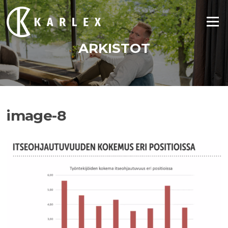
Siirry
suoraan
Valikko
sisältöön
ARKISTOT
image-8