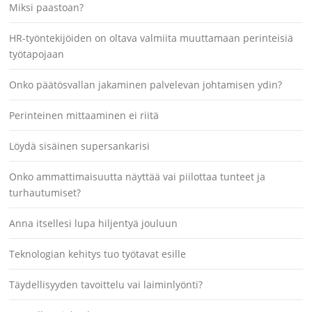
Miksi paastoan?
HR-työntekijöiden on oltava valmiita muuttamaan perinteisiä
työtapojaan
Onko päätösvallan jakaminen palvelevan johtamisen ydin?
Perinteinen mittaaminen ei riitä
Löydä sisäinen supersankarisi
Onko ammattimaisuutta näyttää vai piilottaa tunteet ja
turhautumiset?
Anna itsellesi lupa hiljentyä jouluun
Teknologian kehitys tuo työtavat esille
Täydellisyyden tavoittelu vai laiminlyönti?