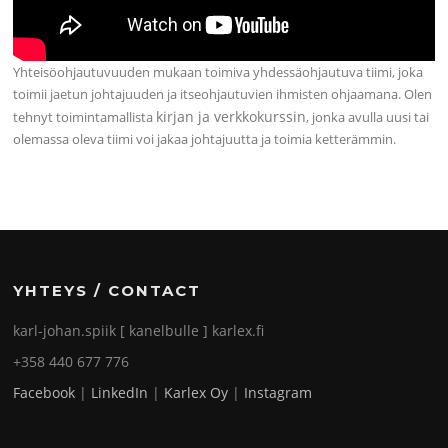
Yhteisöohjautuvuuden mukaan toimiva yhdessäohjautuva tiimi, joka
toimii jaetun johtajuuden ja itseohjautuvien ihmisten ohjaamana. Olen
kirjan ja verkkokurssin
tehnyt toimintamallista
, jonka avulla uusi tai
olemassa oleva tiimi voi jakaa johtajuutta ja toimia ketterämmin.
YHTEYS / CONTACT
karl-johan.spiik [ kanelbulle ] karlex.fi
+358 440 677 776
Facebook
|
LinkedIn
|
Karlex Oy
|
Instagram