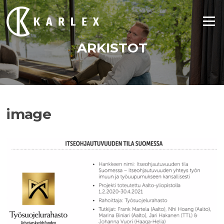
Siirry
suoraan
Valikko
sisältöön
ARKISTOT
image