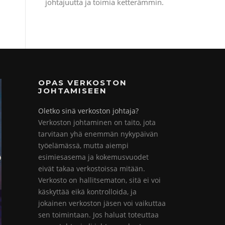
johtajuutta ja toimia ketterämmin.
OPAS VERKOSTON
JOHTAMISEEN
Oletko sinä verkoston johtaja?
Verkoston johtaminen on taito, jota
tarvitaan yhä enemmän nykypäivän
työelämässä, mutta aiempi
esimiesasema ja kokemusvuodet
eivät takaa verkostoissa mitään.
Verkosto on hallitsematon, sitä ei voi
käskyttää eikä kontrolloida, ja
jokainen verkoston jäsen voi vaikuttaa
sen toimintaan. Jos haluat toteuttaa