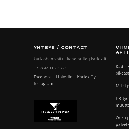
YHTEYS / CONTACT
VII
ARTI
karl-johan.spiik [ kanelbulle ] karlex.fi
Kädet 
+358 440 677 776
oikeas
Facebook
|
LinkedIn
|
Karlex Oy
|
Instagram
Miksi 
HR-työ
muutta
Onko p
palvel