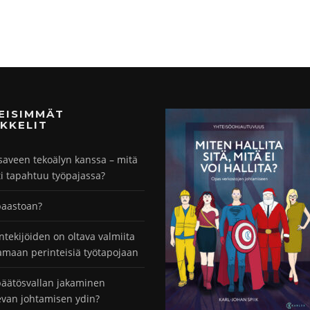
MEISIMMÄT
KKELIT
saveen tekoälyn kanssa – mitä
ti tapahtuu työpajassa?
paastoan?
ntekijöiden on oltava valmiita
maan perinteisiä työtapojaan
äätösvallan jakaminen
evan johtamisen ydin?