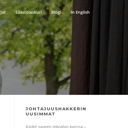
rjat
Säästölaskuri
Blogi
In English
JOHTAJUUSHAKKERIN
UUSIMMAT
Kädet saveen tekoälyn kanssa –