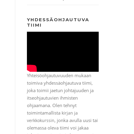
YHDESSÄOHJAUTUVA
TIIMI
Yhteisöohjautuvuuden mukaan
toimiva yhdessäohjautuva tiimi,
joka toimii jaetun johtajuuden ja
itseohjautuvien ihmisten
ohjaamana. Olen tehnyt
toimintamallista
kirjan ja
, jonka avulla uusi tai
verkkokurssin
olemassa oleva tiimi voi jakaa