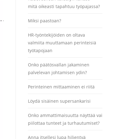
mitä oikeasti tapahtuu työpajassa?
Miksi paastoan?
HR-työntekijöiden on oltava
valmiita muuttamaan perinteisiä
työtapojaan
Onko päätösvallan jakaminen
palvelevan johtamisen ydin?
Perinteinen mittaaminen ei riitä
Löydä sisäinen supersankarisi
Onko ammattimaisuutta näyttää vai
piilottaa tunteet ja turhautumiset?
Anna itsellesi lupa hiljentyä