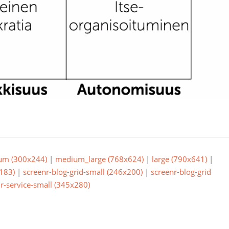
um (300x244)
|
medium_large (768x624)
|
large (790x641)
|
183)
|
screenr-blog-grid-small (246x200)
|
screenr-blog-grid
r-service-small (345x280)