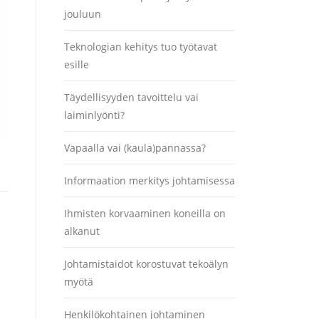
jouluun
Teknologian kehitys tuo työtavat
esille
Täydellisyyden tavoittelu vai
laiminlyönti?
Vapaalla vai (kaula)pannassa?
Informaation merkitys johtamisessa
Ihmisten korvaaminen koneilla on
alkanut
Johtamistaidot korostuvat tekoälyn
myötä
Henkilökohtainen johtaminen