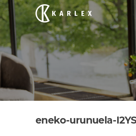
Siirry
suoraan
sisältöön
eneko-urunuela-I2