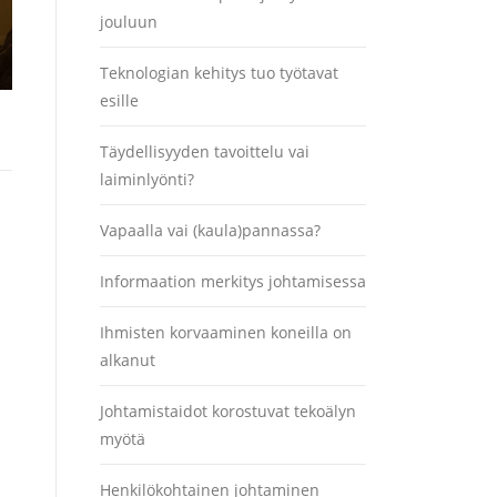
jouluun
Teknologian kehitys tuo työtavat
esille
Täydellisyyden tavoittelu vai
laiminlyönti?
Vapaalla vai (kaula)pannassa?
Informaation merkitys johtamisessa
Ihmisten korvaaminen koneilla on
alkanut
Johtamistaidot korostuvat tekoälyn
myötä
Henkilökohtainen johtaminen