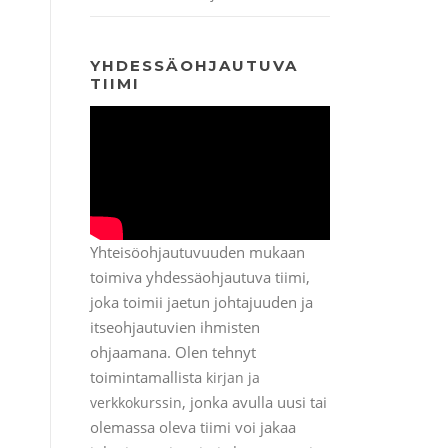
YHDESSÄOHJAUTUVA
TIIMI
Yhteisöohjautuvuuden mukaan
toimiva yhdessäohjautuva tiimi,
joka toimii jaetun johtajuuden ja
itseohjautuvien ihmisten
ohjaamana. Olen tehnyt
toimintamallista
kirjan ja
, jonka avulla uusi tai
verkkokurssin
olemassa oleva tiimi voi jakaa