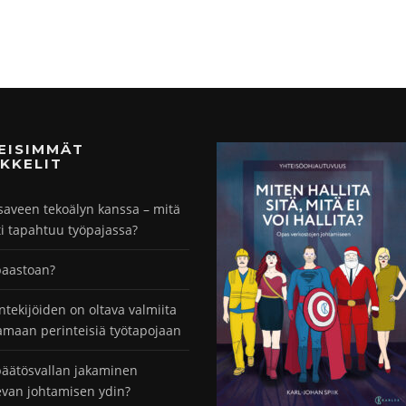
MEISIMMÄT
KKELIT
saveen tekoälyn kanssa – mitä
ti tapahtuu työpajassa?
paastoan?
ntekijöiden on oltava valmiita
maan perinteisiä työtapojaan
äätösvallan jakaminen
evan johtamisen ydin?