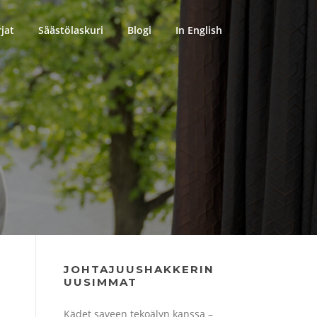
rjat
Säästölaskuri
Blogi
In English
JOHTAJUUSHAKKERIN
UUSIMMAT
Kädet saveen tekoälyn kanssa –