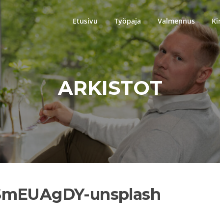
Etusivu
Työpaja
Valmennus
Ki
ARKISTOT
YSmEUAgDY-unsplash