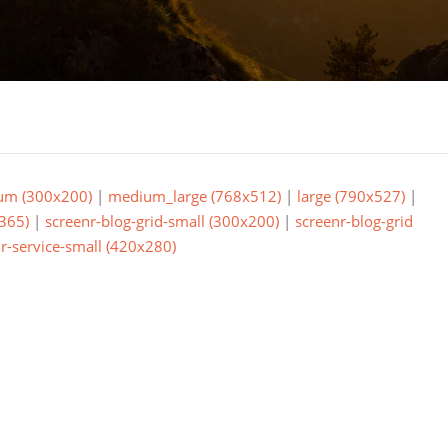
um (300x200)
|
medium_large (768x512)
|
large (790x527)
|
365)
|
screenr-blog-grid-small (300x200)
|
screenr-blog-grid
r-service-small (420x280)