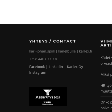
YHTEYS / CONTACT
VII
ARTI
karl-johan.spiik [ kanelbulle ] karlex.fi
Kädet 
+358 440 677 776
oikeas
Facebook
|
LinkedIn
|
Karlex Oy
|
Instagram
Miksi 
HR-työ
muutta
Onko p
palvel