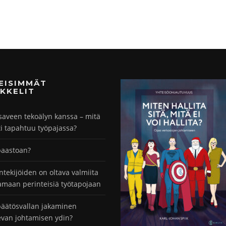
MEISIMMÄT
KKELIT
saveen tekoälyn kanssa – mitä
ti tapahtuu työpajassa?
paastoan?
ntekijöiden on oltava valmiita
maan perinteisiä työtapojaan
äätösvallan jakaminen
evan johtamisen ydin?