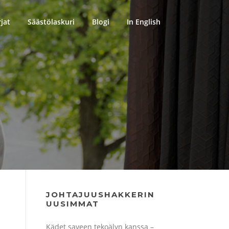
rjat
Säästölaskuri
Blogi
In English
JOHTAJUUSHAKKERIN
UUSIMMAT
Kädet saveen tekoälyn kanssa –