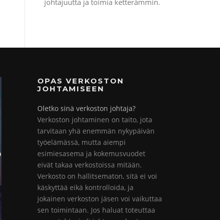
johtajuutta ja toimia ketterämmin.
OPAS VERKOSTON
JOHTAMISEEN
Oletko sinä verkoston johtaja?
Verkoston johtaminen on taito, jota
tarvitaan yhä enemmän nykypäivän
työelämässä, mutta aiempi
esimiesasema ja kokemusvuodet
eivät takaa verkostoissa mitään.
Verkosto on hallitsematon, sitä ei voi
käskyttää eikä kontrolloida, ja
jokainen verkoston jäsen voi vaikuttaa
sen toimintaan. Jos haluat toteuttaa