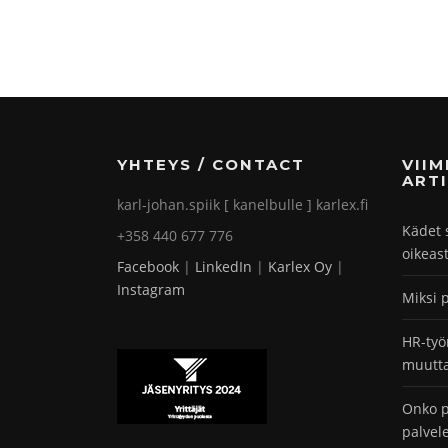
YHTEYS / CONTACT
VII
ARTI
karl-johan.spiik [ kanelbulle ] karlex.fi
Kädet 
+358 440 677 776
oikeas
Facebook
|
LinkedIn
|
Karlex Oy
|
Instagram
Miksi 
HR-työ
muutta
Onko p
palvel