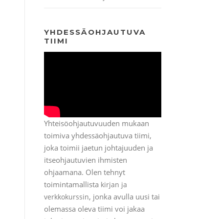
YHDESSÄOHJAUTUVA
TIIMI
Yhteisöohjautuvuuden mukaan
toimiva yhdessäohjautuva tiimi,
joka toimii jaetun johtajuuden ja
itseohjautuvien ihmisten
ohjaamana. Olen tehnyt
toimintamallista
kirjan ja
, jonka avulla uusi tai
verkkokurssin
olemassa oleva tiimi voi jakaa