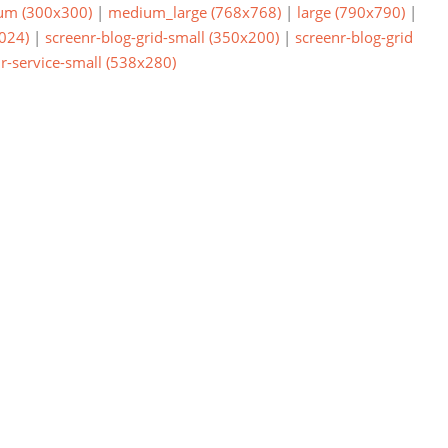
um (300x300)
|
medium_large (768x768)
|
large (790x790)
|
024)
|
screenr-blog-grid-small (350x200)
|
screenr-blog-grid
r-service-small (538x280)