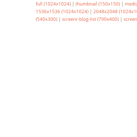
full (1024x1024)
|
thumbnail (150x150)
|
medi
1536x1536 (1024x1024)
|
2048x2048 (1024x1
(540x300)
|
screenr-blog-list (790x400)
|
screen