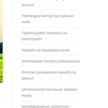
jouluun
Teknologian kehitys tuo työtavat
esille
Täydellisyyden tavoittelu vai
laiminlyönti?
Vapaalla vai (kaula)pannassa?
Informaation merkitys johtamisessa
Ihmisten korvaaminen koneilla on
alkanut
Johtamistaidot korostuvat tekoälyn
myötä
Henkilökohtainen johtaminen