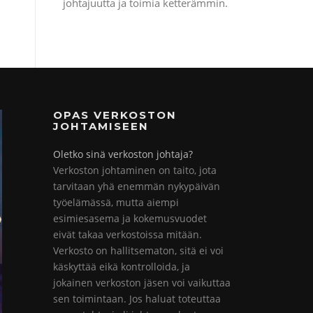
johtajuutta ja toimia ketterämmin.
OPAS VERKOSTON
JOHTAMISEEN
Oletko sinä verkoston johtaja?
Verkoston johtaminen on taito, jota
tarvitaan yhä enemmän nykypäivän
työelämässä, mutta aiempi
esimiesasema ja kokemusvuodet
eivät takaa verkostoissa mitään.
Verkosto on hallitsematon, sitä ei voi
käskyttää eikä kontrolloida, ja
jokainen verkoston jäsen voi vaikuttaa
sen toimintaan. Jos haluat toteuttaa