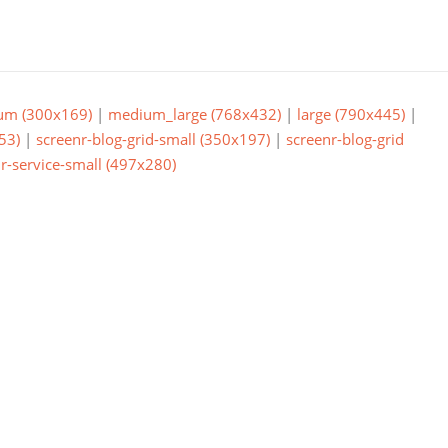
um (300x169)
|
medium_large (768x432)
|
large (790x445)
|
53)
|
screenr-blog-grid-small (350x197)
|
screenr-blog-grid
r-service-small (497x280)