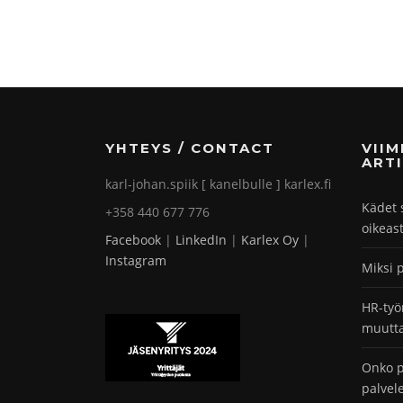
YHTEYS / CONTACT
VII
ARTI
karl-johan.spiik [ kanelbulle ] karlex.fi
Kädet 
+358 440 677 776
oikeas
Facebook
|
LinkedIn
|
Karlex Oy
|
Instagram
Miksi 
HR-työ
muutta
Onko p
palvel