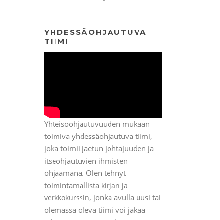
YHDESSÄOHJAUTUVA
TIIMI
Yhteisöohjautuvuuden mukaan
toimiva yhdessäohjautuva tiimi,
joka toimii jaetun johtajuuden ja
itseohjautuvien ihmisten
ohjaamana. Olen tehnyt
toimintamallista
kirjan ja
, jonka avulla uusi tai
verkkokurssin
olemassa oleva tiimi voi jakaa