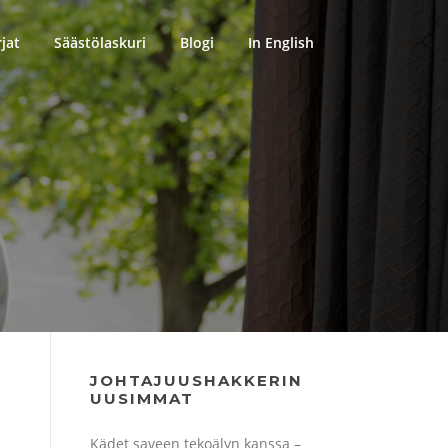
rjat
Säästölaskuri
Blogi
In English
JOHTAJUUSHAKKERIN
UUSIMMAT
Kädet saveen tekoälyn kanssa –