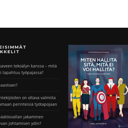
MEISIMMÄT
KKELIT
saveen tekoälyn kanssa – mitä
ti tapahtuu työpajassa?
paastoan?
ntekijöiden on oltava valmiita
maan perinteisiä työtapojaan
äätösvallan jakaminen
evan johtamisen ydin?