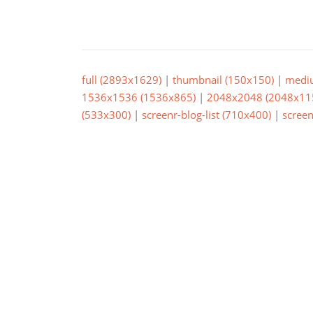
full (2893x1629)
|
thumbnail (150x150)
|
medi
1536x1536 (1536x865)
|
2048x2048 (2048x11
(533x300)
|
screenr-blog-list (710x400)
|
screen