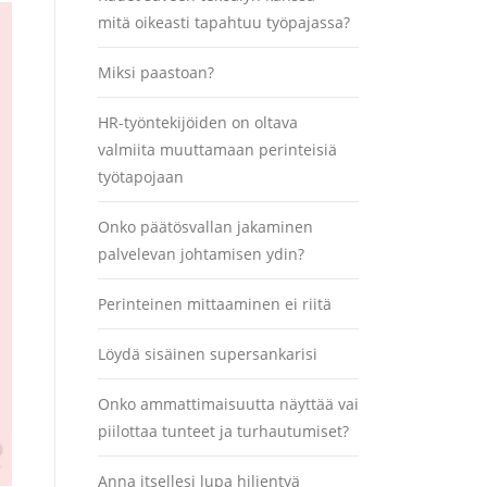
mitä oikeasti tapahtuu työpajassa?
Miksi paastoan?
HR-työntekijöiden on oltava
valmiita muuttamaan perinteisiä
työtapojaan
Onko päätösvallan jakaminen
palvelevan johtamisen ydin?
Perinteinen mittaaminen ei riitä
Löydä sisäinen supersankarisi
Onko ammattimaisuutta näyttää vai
piilottaa tunteet ja turhautumiset?
Anna itsellesi lupa hiljentyä