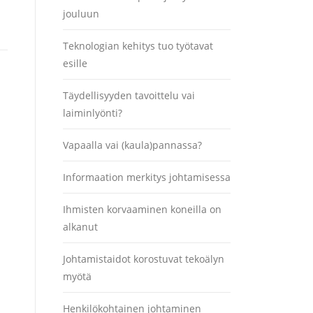
jouluun
Teknologian kehitys tuo työtavat
esille
Täydellisyyden tavoittelu vai
laiminlyönti?
Vapaalla vai (kaula)pannassa?
Informaation merkitys johtamisessa
Ihmisten korvaaminen koneilla on
alkanut
Johtamistaidot korostuvat tekoälyn
myötä
Henkilökohtainen johtaminen